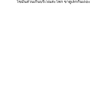
ไขมันส่วนเกินบริเวณสะโพก ขาดูเล็กกันเถอะ