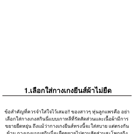
1.เลือกใส่กางเกงยีนส์ผ้าไม่ยืด
ข้อสำคัญที่ควรจำใส่ใจไว้เสมอ!! ของสาวๆ หุ่นลูกแพรคือ อย่า
เลือกใส่กางเกงสกินนี่แบบเกาหลีที่รัดสัดส่วนและเนื้อผ้ามีการ
ขยายยืดหยุ่น ถึงแม้ว่ากางเกงยีนส์ทรงนี้จะใส่สบาย แต่ตรงกัน
ข้าม กางเกงแบบสกินนี่จะยืดขยายไปตามสัดส่วนสะโพกจริง