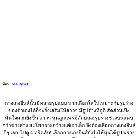
ที่มา :
beauty321
กางเกงยีนส์นั้นมีหลายรูปแบบ หากเลือกใส่ให้เหมาะกับรูปร่าง
ของตัวเองได้ก็จะยิ่งเสริมให้สาวๆ มีรูปร่างที่ดูดี สัดส่วนเป๊ะ
มั่นใจมากยิ่งขึ้น สาวๆ หุ่นลูกแพรมีลักษณะรูปร่างช่วงบนแคบ
กว่าช่วงล่าง สะโพกผายกว้างแต่เอวเล็ก จึงต้องเลือกกางเกงยีนส์
ดีๆ เลย ไปดู 4 ทริคลับ! เลือกกางเกงยีนส์ยังไงให้หุ่นได้รูป พราง