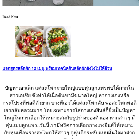
Read Next
แจกสูตรสลัดผัก 12 เมนู พร้อมเทคนิคกินสลัดผักยังไงไม่ให้อ้วน
ปัญหาเอวเล็ก แต่สะโพกผายใหญ่แบบหุ่นลูกแพรพบได้มากใน
สาวเอเชีย ซึ่งทำให้เนื้อต้นขามีขนาดใหญ่ หากางเกงหรือ
กระโปรงที่พอดีตัวยาก บางทีเอวได้แต่สะโพกคับ พอสะโพกพอดี
เอวกลับหลวมมาก โดยเฉพาะการใส่กางเกงยีนส์ก็ยิ่งเป็นปัญหา
ใหญ่ในการเลือกให้เหมาะสมกับรูปร่างของตัวเอง หากสาวๆ มี
หุ่นแบบลูกแพร..วันนี้เรามีทริคการเลือกกางเกงยีนส์ให้เหมาะ
กับหุ่นเพื่อพรางสะโพกให้สาวๆ ดูหุ่นดีกระชับแบบมั่นใจมาฝาก