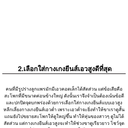
2.เลือกใส่กางเกงยีนส์เอวสูงดีที่สุด
คนที่มีรูปร่างลูกแพรมักมีเอวคอดเล็กได้สัดส่วน แต่ข้อเสียคือ
สะโพกที่มีขนาดค่อนข้างใหญ่ ดังนั้นเราจึงจำเป็นต้องเน้นข้อดี
และปกปิดจุดบกพร่องด้วยการเลือกใส่กางเกงยีนส์แบบเอวสูง
หลีกเลี่ยงกางเกงยีนส์เอวต่ำ เพราะเอวต่ำจะยิ่งทำให้ขาเราดูสั้น
แถมยังไปขยายสะโพกให้ดูใหญ่ขึ้น ทำให้หุ่นของสาวๆ ดูไม่ได้
สัดส่วน แต่กางเกงยีนส์เอวสูงจะทำให้ช่วงขาดูเรียวยาว โชว์จุด