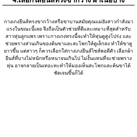
กางเกงยีนส์ทรงขากว้างหรือขาบานสมัยคุณแม่ยังสาวกำลังมา
แรงในขณะนี้เลย จึงถือเป็นตัวช่วยที่ดีและเหมาะที่สุดสำหรับ
สาวหุ่นลูกแพร เพราะกางเกงทรงนี้จะทำให้หุ่นดูสูงโปร่ง และ
ช่วยพรางส่วนเกินของต้นขาและสะโพกให้ดูเล็กลง ทำให้ขาดู
ยาวขึ้น แต่สาวๆ ก็ควรเลือกใส่กางเกงยีนส์ไซส์พอดีตัว เลือกผ้า
ยีนส์ที่บางไม่หนักหรือหนาจนเกินไป ไม่งั้นแทนที่จะช่วยพราง
หุ่น อาจกลายเป็นเทอะทะทำให้มองเห็นสะโพกและต้นขาได้
ชัดเจนขึ้นก็ได้