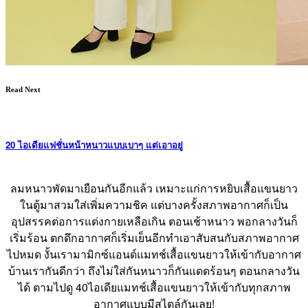
Read Next
20 ไอเดียแฟชั่นหน้าหนาวแบบเบาๆ แต่เอาอยู่
ลมหนาวพัดมาเยือนกันอีกแล้ว เหมาะแก่การหยิบเสื้อแขนยาว
ในตู้มาสวมใส่เพิ่มความชิค แต่บางครั้งสภาพอากาศก็เป็น
อุปสรรคต่อการแต่งกายเหลือเกิน ตอนเช้าหนาว พอกลางวันก็
เริ่มร้อน ตกดึกอากาศก็เริ่มเย็นอีกทำเอาสับสนกับสภาพอากาศ
ไปหมด งั้นเรามามิกซ์แอนด์แมทช์เสื้อแขนยาวให้เข้ากับอากาศ
บ้านเรากันดีกว่า ถึงไม่ใส่กันหนาวก็กันแดดร้อนๆ ตอนกลางวัน
ได้ ตามไปดู 40ไอเดียแมทช์เสื้อแขนยาวให้เข้ากับทุกสภาพ
อากาศแบบมีสไตล์กันเลย!