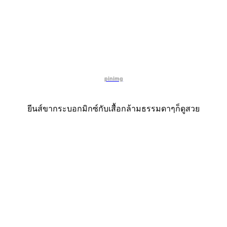
pinimg
ยีนส์ขากระบอกมิกซ์กับเสื้อกล้ามธรรมดาๆก็ดูสวย