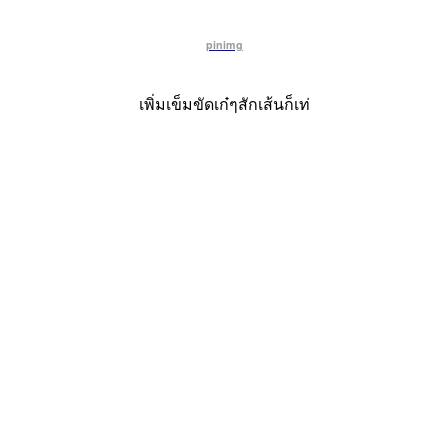
pinimg
เพิ่มเข็มขัดเก๋ๆสักเส้นก็เท่