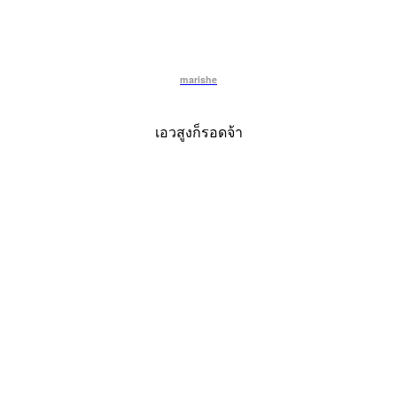
marishe
เอวสูงก็รอดจ้า