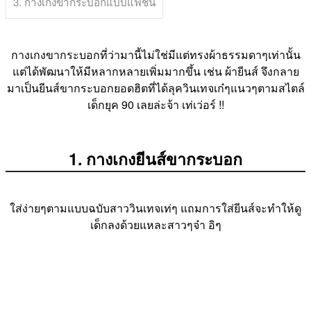
3. กางเกงขากระบอกแบบแฟชั่น
กางเกงขากระบอกที่ว่ามานี้ไม่ใช่มีแต่ทรงผ้าธรรมดาๆเท่านั้น
แต่ได้พัฒนาให้มีหลากหลายเพิ่มมากขึ้น เช่น ผ้ายีนส์ จึงกลาย
มาเป็นยีนส์ขากระบอกยอดฮิตที่ได้ลุควินเทจเก๋ๆแนวๆตามสไตล์
เด็กยุค 90 เลยล่ะจ้า เท่เว่อร์ !!
1. กางเกงยีนส์ขากระบอก
ใส่ง่ายๆตามแบบฉบับสาววินเทจเท่ๆ แถมการใส่ยีนส์จะทำให้ดู
เด็กลงด้วยแหละสาวๆจ๋า อิๆ