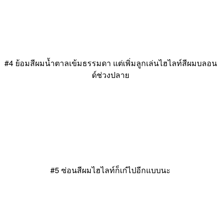
#4 ย้อมสีผมน้ำตาลเข้มธรรมดา แต่เพิ่มลูกเล่นไฮไลท์สีผมบลอน
ด์ช่วงปลาย
#5 ซ่อนสีผมไฮไลท์ก็เก๋ไปอีกแบบนะ