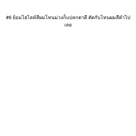
#6 ย้อมไฮไลท์สีผมโทนม่วงก็แปลกตาดี ตัดกับโทนผมสีดำไป
เลย