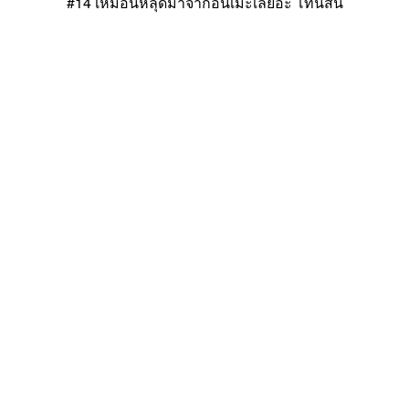
#14 เหมือนหลุดมาจากอนิเมะเลยอ่ะ โทนสีนี้