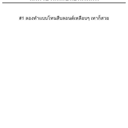
#1 ลองทำแบบโทนสีบลอนด์เหลือบๆ เทาก็สวย