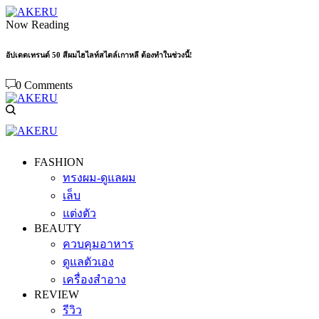
Now Reading
อัปเดตเทรนด์ 50 สีผมไฮไลท์สไตล์เกาหลี ต้องทำในช่วงนี้!
0 Comments
FASHION
ทรงผม-ดูแลผม
เล็บ
แต่งตัว
BEAUTY
ควบคุมอาหาร
ดูแลตัวเอง
เครื่องสำอาง
REVIEW
รีวิว