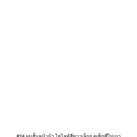
#24 ผมสั้นหน้าม้า ไฮไลท์สีขาวเล็กๆ ดูเซ็กซี่ไม่เบา