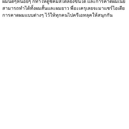
ผมนิดๆหน่อยๆ ก็ทำให้ดูชิคมีสไตล์ยิ่งขึ้นได้ และการคาดผมเนี่ย
สามารถทำได้ทั้งผมสั้นและผมยาว พี่อะเครุเลยจะมาแชร์ไอเดีย
การคาดผมแบบต่างๆ ไว้ให้ทุกคนไปครีเอทลุคให้สนุกกัน