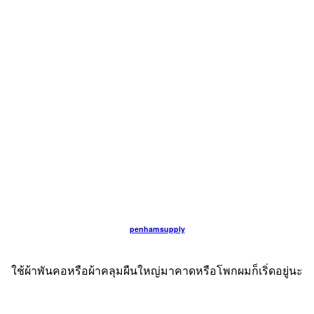
penhamsupply
ใช้ผ้าพันคอหรือผ้าคลุมผืนใหญ่มาคาดหรือโพกผมก็เริ่ดอยู่นะ