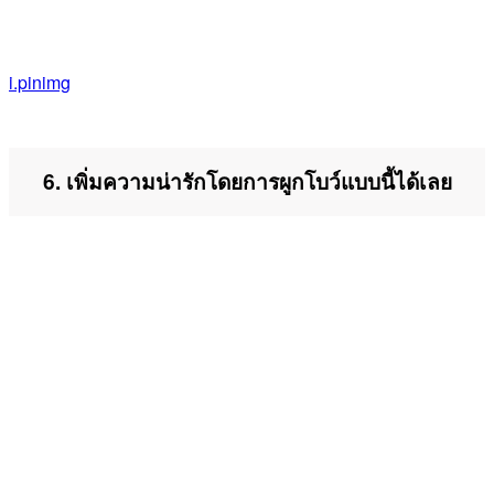
i.pinimg
6. เพิ่มความน่ารักโดยการผูกโบว์แบบนี้ได้เลย