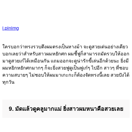
i.pinimg
ใครบอกว่าทรงรวบตึงผมตรงเป็นหางม้า จะดูสวยเด่นอย่างเดียว
บอกเลยว่าสำหรับสาวผมหยักศก ผมชี้ฟูก็สามารถมัดรวบให้ออก
มาดูสวยเก๋ได้เหมือนกัน แถมออกจะดูน่ารักขี้เล่นอีกด้วยนะ ยิ่งมี
ผมหยิกหยักศกมากๆ ก็จะยิ่งสวยฟูดูเป็นพู่เก๋ๆ ไปอีก สาวๆ ที่ชอบ
ความสบายๆ ไม่ชอบให้ผมมาเกะกะก็ต้องจัดทรงนี้เลย สวยปังได้
ทุกวัน
9. มัดแล้วดูคลูมากแม่ ยิ่งสาวผมหนาคือสวยเลย