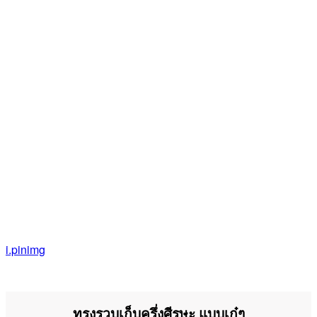
i.pinimg
ทรงรวบเก็บครึ่งศีรษะ แบบเก๋ๆ