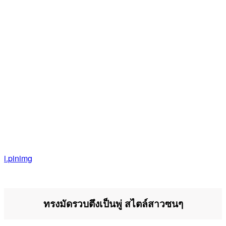
i.pinimg
ทรงมัดรวบตึงเป็นพู่ สไตล์สาวซนๆ