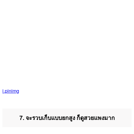
i.pinimg
7. จะรวบเก็บแบบยกสูง ก็ดูสวยแพงมาก