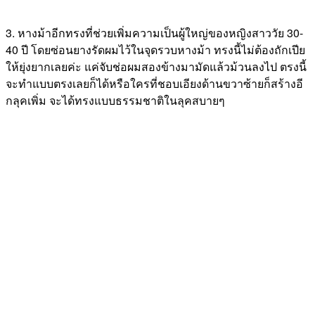
3. หางม้าอีกทรงที่ช่วยเพิ่มความเป็นผู้ใหญ่ของหญิงสาววัย 30-
40 ปี โดยซ่อนยางรัดผมไว้ในจุดรวบหางม้า ทรงนี้ไม่ต้องถักเปีย
ให้ยุ่งยากเลยค่ะ แค่จับช่อผมสองข้างมามัดแล้วม้วนลงไป ตรงนี้
จะทำแบบตรงเลยก็ได้หรือใครที่ชอบเอียงด้านขวาซ้ายก็สร้างอี
กลุคเพิ่ม จะได้ทรงแบบธรรมชาติในลุคสบายๆ