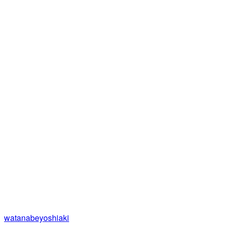
watanabeyoshiaki