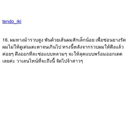
tendo_iki
16. ผมหางม้ารวบสูง พันด้วยเส้นผมสักเล็กน้อย เพื่อซ่อนยางรัด
ผมไม่ให้ดูเด่นเตะตาจนเกินไป ทรงนี้หลังจากรวบผมให้ตึงแล้ว
ค่อยๆ ดึงออกทีละช่อแบบหลวมๆ จะให้ลุคแบบพร้อมออกเดต
เลยค่ะ วาเลนไทน์ที่จะถึงนี้ จัดไปจ้าสาวๆ