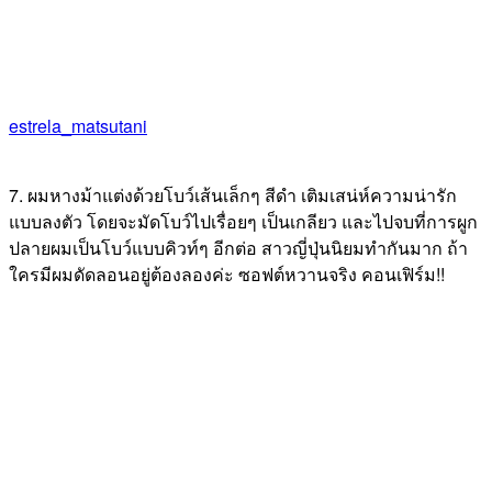
estrela_matsutani
7. ผมหางม้าแต่งด้วยโบว์เส้นเล็กๆ สีดำ เติมเสน่ห์ความน่ารัก
แบบลงตัว โดยจะมัดโบว์ไปเรื่อยๆ เป็นเกลียว และไปจบที่การผูก
ปลายผมเป็นโบว์แบบคิวท์ๆ อีกต่อ สาวญี่ปุ่นนิยมทำกันมาก ถ้า
ใครมีผมดัดลอนอยู่ต้องลองค่ะ ซอฟต์หวานจริง คอนเฟิร์ม!!