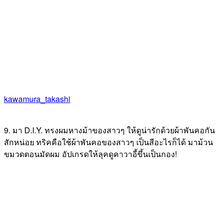
kawamura_takashi
9. มา D.I.Y. ทรงผมหางม้าของสาวๆ ให้ดูน่ารักด้วยผ้าพันคอกัน
สักหน่อย ทริคคือใช้ผ้าพันคอของสาวๆ เป็นสีอะไรก็ได้ มาม้วน
ขมวดตอนมัดผม อัปเกรดให้ลุคดูคาวาอี้ขึ้นเป็นกอง!