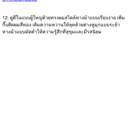
12. ดูดีในแบบผู้ใหญ่ด้วยทรงผมสไตล์หางม้าแบบเรียบง่าย เพิ่ม
กิ๊บติดผมสีทอง เติมความหวานให้ลุคด้วยต่างหูมุกแบบระย้า
หางม้าแบบมัดต่ำให้ความรู้สึกที่สุขุมและมีรสนิยม