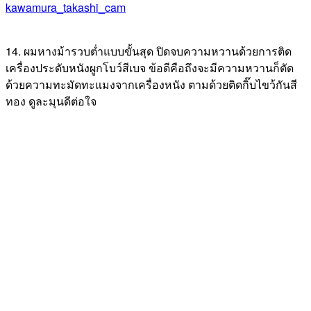
kawamura_takashi_cam
14. ผมหางม้ารวบต่ำแบบขั้นสุด ปิดจบความหวานด้วยการติด
เครื่องประดับหนังผูกโบว์สีเบจ ข้อดีคือถึงจะมีความหวานก็ตัด
ด้วยความทะมัดทะแมงจากเครื่องหนัง ตามด้วยติดกิ๊บไขว้กันสี
ทอง ดูละมุนดีต่อใจ