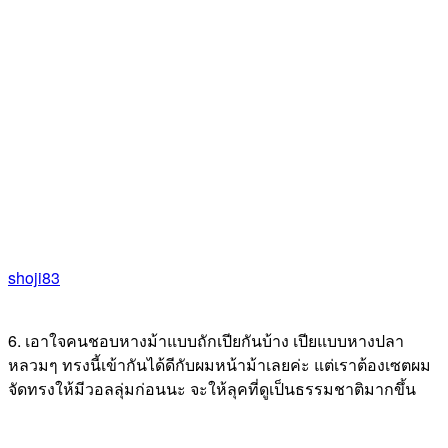
shoji83
6. เอาใจคนชอบหางม้าแบบถักเปียกันบ้าง เปียแบบหางปลา
หลวมๆ ทรงนี้เข้ากันได้ดีกับผมหน้าม้าเลยค่ะ แต่เราต้องเซตผม
จัดทรงให้มีวอลลุ่มก่อนนะ จะให้ลุคที่ดูเป็นธรรมชาติมากขึ้น