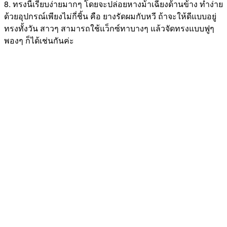
8. ทรงนี้เรียบง่ายมากๆ โดยจะปล่อยหางม้าเฉียงด้านข้าง ทำง่าย
ด้วยอุปกรณ์เพียงไม่กี่ชิ้น คือ ยางรัดผมกับหวี ถ้าจะให้ดีแบบอยู่
ทรงทั้งวัน สาวๆ สามารถใช้แว็กซ์ทาบางๆ แล้วจัดทรงแบบฟูๆ
พองๆ ก็ได้เช่นกันค่ะ