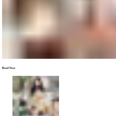
Read Next