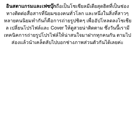
อินสตาแกรมและเฟซบุ๊ก
ถือเป็นโซเชียลมีเดียสุดฮิตที่เป็นช่อง
ทางติดต่อสื่อสารที่นิยมของคนทั่วโลก และหนึ่งในสิ่งที่สาวๆ
หลายคนนิยมทำกันก็คือการถ่ายรูปชิคๆ เพื่ออัปโหลดลงโซเชีย
ล เปลี่ยนโปรไฟล์และ Cover ให้ดูสวยน่าติดตาม ซึ่งวันนี้เรามี
เทคนิคการถ่ายรูปโปรไฟล์ให้น่าสนใจมาฝากทุกคนกัน ตามไป
ส่องแล้วนำเคล็ดลับไปบอกช่างภาพส่วนตัวกันได้เลยค่ะ