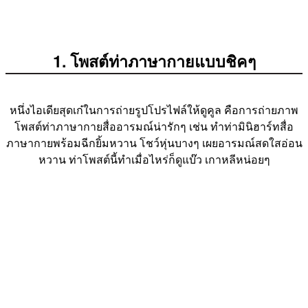
1. โพสต์ท่าภาษากายแบบชิคๆ
หนึ่งไอเดียสุดเก๋ในการถ่ายรูปโปรไฟล์ให้ดูคูล คือการถ่ายภาพ
โพสต์ท่าภาษากายสื่ออารมณ์น่ารักๆ เช่น ทำท่ามินิฮาร์ทสื่อ
ภาษากายพร้อมฉีกยิ้มหวาน โชว์หุ่นบางๆ เผยอารมณ์สดใสอ่อน
หวาน ท่าโพสต์นี้ทำเมื่อไหร่ก็ดูแบ๊ว เกาหลีหน่อยๆ