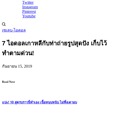
Twitter
Instagram
Pinterest
Youtube
เซเลบ-ไอดอล
7 ไอดอลเกาหลีกับท่าถ่ายรูปสุดปัง เก็บไว้
ทำตามด่วน!
กันยายน 15, 2019
Read Next
แปะ! 10 สูตรบราวนี่ทำเอง เนื้อหนุบหนับ ไม่พึ่งเตาอบ