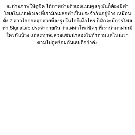
จะถ่ายภาพให้ดูชิค ได้ภาพถ่ายตัวเองแบบคูลๆ มันก็ต้องมีท่า
โพสในแบบตัวเองที่เรามักเผลอทำเป็นประจำกันอยู่บ้าง เหมือน
ดั่ง 7 สาวไอดอลสุดสวยที่ลงรูปในไอจีเมื่อไหร่ ก็มักจะมีการโพส
ท่า Signature ประจำกายกัน ว่าแต่ท่าโพสชิคๆ ที่เรานำมาฝากมี
ใครกันบ้าง แต่ละท่าจะสวยแซ่บน่าลองไปทำตามแค่ไหนเรา
ตามไปดูพร้อมกันเลยดีกว่าค่ะ