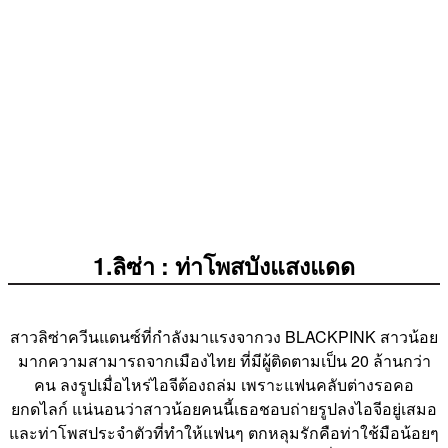
1.ลิซ่า : ท่าโพสบังแสงแดด
สาวลิซ่าควีนแดนซ์ที่กำลังมาแรงจากวง BLACKPINK สาวน้อย
มากความสามารถจากเมืองไทย ที่มีผู้ติดตามเป็น 20 ล้านกว่า
คน ลงรูปเมื่อไหร่ไอจีต้องถล่ม เพราะแฟนคลับต่างรอคอ
ยกดไลก์ แน่นอนว่าสาวน้อยคนนี้เธอชอบถ่ายรูปลงไอจีอยู่เสมอ
และท่าโพสประจำตัวที่ทำให้แฟนๆ ตกหลุมรักคือท่าใช้มือน้อยๆ