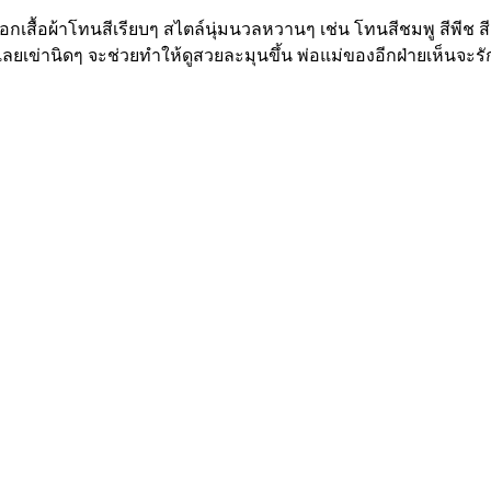
อกเสื้อผ้าโทนสีเรียบๆ สไตล์นุ่มนวลหวานๆ เช่น โทนสีชมพู สีพีช ส
เลยเข่านิดๆ จะช่วยทำให้ดูสวยละมุนขึ้น พ่อแม่ของอีกฝ่ายเห็นจะร