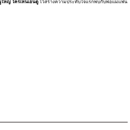
ู้ใหญ่ ใครเห็นเอ็นดู
ไว้สร้างความประทับใจแรกพบกับพ่อแม่แฟน