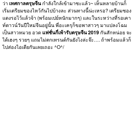
ว่า
เทศกาลตรุษจีน
กำลังใกล้เข้ามาซะแล้ว~ เห็นหลายบ้านก็
เริ่มเตรียมของไหว้กันไปบ้างละ ส่วนทางนี้น่ะเหรอ? เตรียมซอง
แดงรอไว้แล้วจ้า (พร้อมเปย์หนักมากๆ) และในระหว่างที่รอเคา
ท์ดาวน์วันปีใหม่จีนอยู่นั้น พี่อะเครุก็ขอพาสาวๆ มาแปลงโฉม
เป็นสาวหมวย อวด
แฟชั่นกี่เพ้ารับตรุษจีน 2019
กันสักหน่อย จะ
ได้เฮงๆ รวยๆ แถมไม่ตกเทรนด์กันยังไงล่ะจ๊ะ…. ถ้าพร้อมแล้วก็
ไปส่องไอเดียกันเลยเถอะ ^O^/