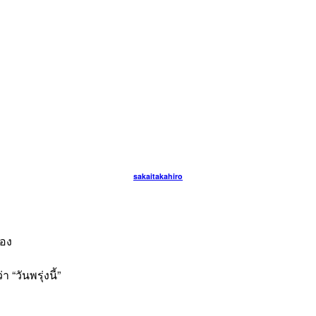
sakaitakahiro
เอง
“วันพรุ่งนี้”