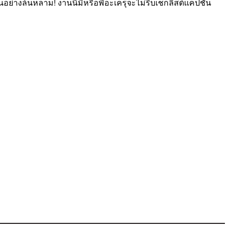
งล้นหลาม! งานนี้มีหรือพี่อะเครุจะไม่รีบเช็กลิสต์แคปชั่น