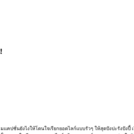
!
ปชั่นยังไงให้โดนใจเรียกยอดไลก์แบบรัวๆ ให้สุดปังปะรังปังปี้ เร