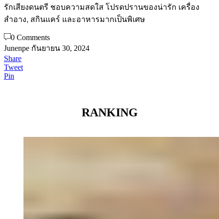
รักเสียงดนตรี ชอบความสดใส โปรดปรานของน่ารัก เครื่อง
สำอาง, สกินแคร์ และอาหารมากเป็นพิเศษ
0 Comments
Junenpe
กันยายน 30, 2024
Share
Tweet
Pin
RANKING