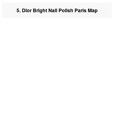
5. Dior Bright Nail Polish Paris Map