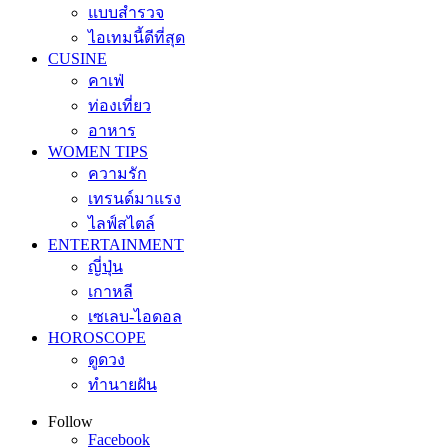
แบบสำรวจ
ไอเทมนี้ดีที่สุด
CUSINE
คาเฟ่
ท่องเที่ยว
อาหาร
WOMEN TIPS
ความรัก
เทรนด์มาแรง
ไลฟ์สไตล์
ENTERTAINMENT
ญี่ปุ่น
เกาหลี
เซเลบ-ไอดอล
HOROSCOPE
ดูดวง
ทำนายฝัน
Follow
Facebook