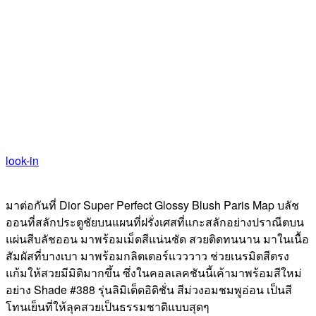
look-in
มาต่อกันที่ Dior Super Perfect Glossy Blush Paris Map บลัช
ออนที่สลักประตูชัยบนแผนที่ฝรั่งเศสที่แกะสลักอย่างปราณีตบน
แผ่นสีบลัชออน มาพร้อมเม็ดสีแน่นชัด สวยติดทนนาน มาในเนื้อ
สัมผัสที่บางเบา มาพร้อมกลิตเตอร์แวววาว ช่วยเนรมิตสีตรง
แก้มให้สวยมีมิติมากขึ้น ซึ่งในคอลเลคชันนี้เค้ามาพร้อมสีใหม่
อย่าง Shade #388 รุ่นลิมิเต็ดอิดิชั่น สีม่วงอมชมพูอ่อน เป็นสี
โทนเย็นที่ให้ลุคสวยเป็นธรรมชาติแบบสุดๆ