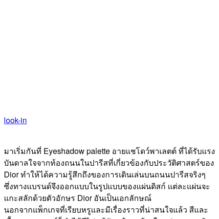
look-in
มาเริ่มกันที่ Eyeshadow palette อายแชโดว์พาเลตต์ ที่ได้รับแรง
บันดาลใจจากท้องถนนในปารีสที่เกี่ยวข้องกับประวัติศาสตร์ของ
Dior ทำให้ได้ความรู้สึกถึงของการเดินเล่นบนถนนปารีสจริงๆ
ซึ่งทางแบรนด์จึงออกแบบในรูปแบบของแผ่นดิสก์ แต่ละแผ่นจะ
แกะสลักด้วยตัวอักษร Dior อันเป็นเอกลักษณ์
นอกจากแพ็กเกจที่เรียบหรูและมีเรื่องราวที่น่าสนใจแล้ว สีและ