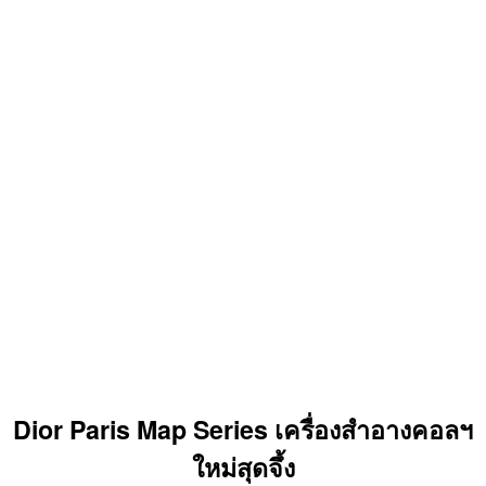
Dior Paris Map Series เครื่องสำอางคอลฯ
ใหม่สุดจึ้ง