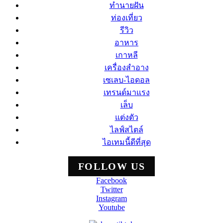
ทำนายฝัน
ท่องเที่ยว
รีวิว
อาหาร
เกาหลี
เครื่องสำอาง
เซเลบ-ไอดอล
เทรนด์มาแรง
เล็บ
แต่งตัว
ไลฟ์สไตล์
ไอเทมนี้ดีที่สุด
FOLLOW US
Facebook
Twitter
Instagram
Youtube