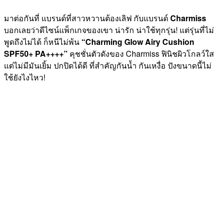
มาต่อกันที่ แบรนด์ที่สาวหวานต้องเลิฟ กับแบรนด์
Charmiss
บอกเลยว่าดีไซน์แพ็กเกจของเขา น่ารัก น่าใช้ทุกรุ่น! แต่รุ่นที่ไม่
พูดถึงไม่ได้ ก็หนีไม่พ้น
“Charming Glow Airy Cushion
SPF50+ PA++++”
คุชชั่นตัวดังของ Charmiss ฟินิชผิวโกลว์ใส
แต่ไม่มีมันเยิ้ม ปกปิดได้ดี ที่สำคัญกันน้ำ กันเหงื่อ ปังขนาดนี้ไม่
ใช้ยังไงไหว!