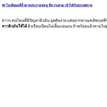
40 ไอเดียผมสีน้ำตาลประกายชมพู สีหวานสวย เข้าได้กับทุกเทศกาล
สาวๆ คนไหนที่มีปัญหาผิวมัน อุดตันง่าย แต่อยากทาเมคอัพเบสดีๆ สัก
สาวผิวมันใช้ได้
ผิวเรียบเนียนไม่เยิ้มแน่นอน ถ้าพร้อมแล้วตามไปด