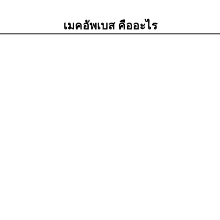
เมคอัพเบส คืออะไร