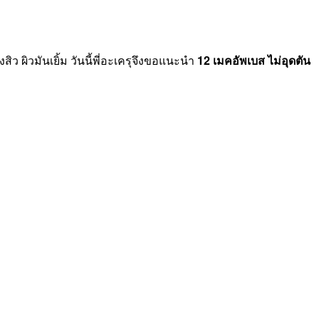
ิว ผิวมันเยิ้ม วันนี้พี่อะเครุจึงขอแนะนำ
12 เมคอัพเบส
ไม่อุดตัน