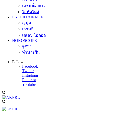
เทรนด์มาแรง
ไลฟ์สไตล์
ENTERTAINMENT
ญี่ปุ่น
เกาหลี
เซเลบ-ไอดอล
HOROSCOPE
ดูดวง
ทำนายฝัน
Follow
Facebook
Twitter
Instagram
Pinterest
Youtube