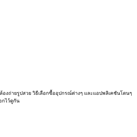
้องถ่ายรูปสวย วิธีเลือกซื้ออุปกรณ์ต่างๆ และแอปพลิเคชันโดนๆ
อกไว้ดูกัน