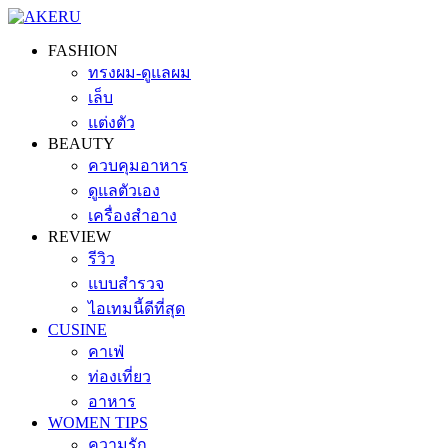
FASHION
ทรงผม-ดูแลผม
เล็บ
แต่งตัว
BEAUTY
ควบคุมอาหาร
ดูแลตัวเอง
เครื่องสำอาง
REVIEW
รีวิว
แบบสำรวจ
ไอเทมนี้ดีที่สุด
CUSINE
คาเฟ่
ท่องเที่ยว
อาหาร
WOMEN TIPS
ความรัก