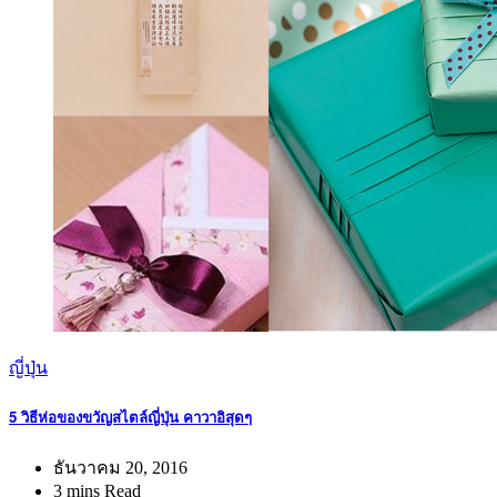
ญี่ปุ่น
5 วิธีห่อของขวัญสไตล์ญี่ปุ่น คาวาอิสุดๆ
ธันวาคม 20, 2016
3 mins Read