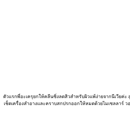
ตัวแรกพี่อะเครุยกให้คลีนซิ่งลดสิวสำหรับผิวแพ้ง่ายจากนีเวียค่ะ 
เช็ดเครื่องสำอางและคราบสกปรกออกให้หมดด้วยไมเซลลาร์ วอเตอร์