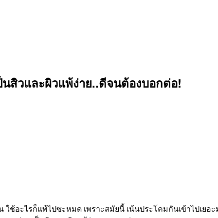
เป็นสิวและผิวแพ้ง่าย..ดีจนต้องบอกต่อ!
อ..เกิน ใช้อะไรก็แพ้ไปซะหมด เพราะสมัยนี้ เน้นประโคมกันเข้าไปเย