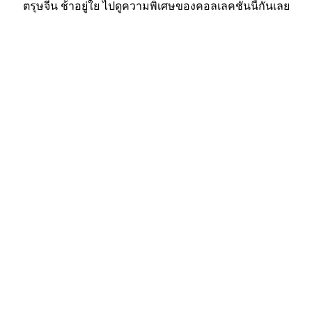
ตรุษจีน ช้าอยู่ใย ไปดูความพิเศษของคอลเลคชั่นนี้กันเลย