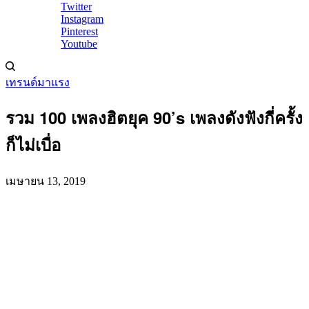
Twitter
Instagram
Pinterest
Youtube
เทรนด์มาแรง
รวม 100 เพลงฮิตยุค 90’s เพลงดังฟังกี่ครั้ง
ก็ไม่เบื่อ
เมษายน 13, 2019