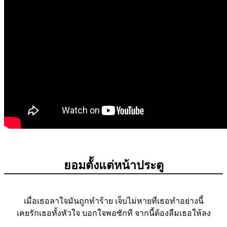
ยอมตั้งแต่หน้าประตู
เมื่อเธอลาใจมันถูกทำร้าย เจ็บไม่หายที่เธอทำอย่างนี้
เคยรักเธอทั้งหัวใจ บอกใจพอซักที จากนี้ต้องลืมเธอให้ลง