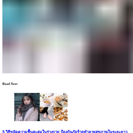
Read Next
5 วิธีขจัดความชื้นสะสมในร่างกาย ป้องกันภัยร้ายทำลายสุขภาพในระยะยาว