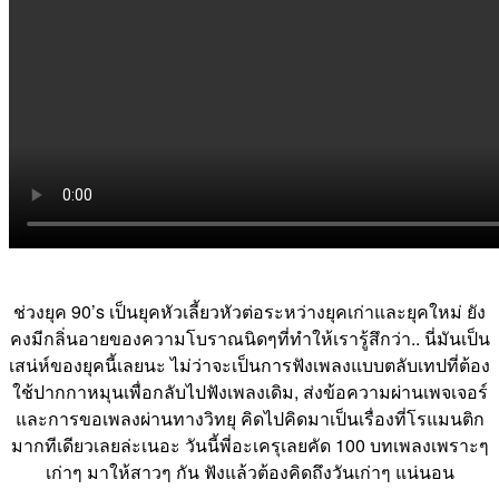
ช่วงยุค 90’s เป็นยุคหัวเลี้ยวหัวต่อระหว่างยุคเก่าและยุคใหม่ ยัง
คงมีกลิ่นอายของความโบราณนิดๆที่ทำให้เรารู้สึกว่า.. นี่มันเป็น
เสน่ห์ของยุคนี้เลยนะ ไม่ว่าจะเป็นการฟังเพลงแบบตลับเทปที่ต้อง
ใช้ปากกาหมุนเพื่อกลับไปฟังเพลงเดิม, ส่งข้อความผ่านเพจเจอร์
และการขอเพลงผ่านทางวิทยุ คิดไปคิดมาเป็นเรื่องที่โรแมนติก
มากทีเดียวเลยล่ะเนอะ วันนี้พี่อะเครุเลยคัด 100 บทเพลงเพราะๆ
เก่าๆ มาให้สาวๆ กัน ฟังแล้วต้องคิดถึงวันเก่าๆ แน่นอน