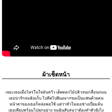
ผ้าเช็ดหน้า
เจอะเธอเมื่อไหร่ในใจมันหวิว เด็ดดอกไม้ปลิวจนเกลื่อนถนน
เธอน่ารักจนฉันเก็บ ไปคิดไปฝันอยากขอเป็นแฟนด้วยคน
หน้าตาของเธอก็หล่อพอใช้ แต่ว่าหัวใจเธอช่างเปี่ยมล้น
เธอเพียบพร้อมไปทุกอย่าง จนฉันสับสนว่าต้องทำตัวยังไง