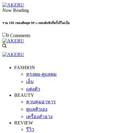
Now Reading
รวม 100 เพลงฮิตยุค 90’s เพลงดังฟังกี่ครั้งก็ไม่เบื่อ
0 Comments
FASHION
ทรงผม-ดูแลผม
เล็บ
แต่งตัว
BEAUTY
ควบคุมอาหาร
ดูแลตัวเอง
เครื่องสำอาง
REVIEW
รีวิว