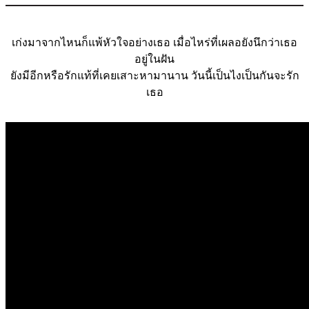
เก่งมาจากไหนก็แพ้หัวใจอย่างเธอ เมื่อไหร่ที่เผลอยังนึกว่าเธอ
อยู่ในฝัน
ยังมีอีกหรือรักแท้ที่เคยเสาะหามานาน วันนี้เป็นไงเป็นกันจะรัก
เธอ