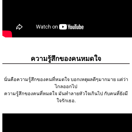
ความรู้สึกของคนหมดใจ
นั่นคือความรู้สึกของคนที่หมดใจ บอกเหตุผลดีๆมากมาย แต่ว่า
ไกลออกไป
ความรู้สึกของคนที่หมดใจ มันทำลายหัวใจเกินไป กับคนที่ยังมี
ใจรักเธอ.