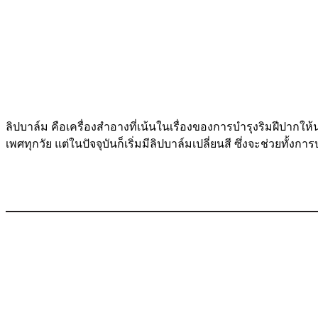
ลิปบาล์ม คือเครื่องสำอางที่เน้นในเรื่องของการบำรุงริมฝีปากให้นุ
เพศทุกวัย แต่ในปัจจุบันก็เริ่มมีลิปบาล์มเปลี่ยนสี ซึ่งจะช่วยทั้งกา