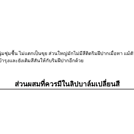
่มชุ่มชื้น ไม่แตกเป็นขุย ส่วนใหญ่มักไม่มีสีติดริมฝีปากเมื่อทา แม้ต
รบำรุงและยังเติมสีสันให้กับริมฝีปากอีกด้วย
ส่วนผสมที่ควรมีในลิปบาล์มเปลี่ยนสี