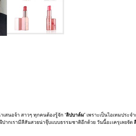
นำเสนอจ้า สาวๆ ทุกคนต้องรู้จัก
‘ลิปบาล์ม’
เพราะเป็นไอเทมประจำกาย 
ห้ริมฝีปากเรามีสีสันสวยน่าจุ๊บแบบธรรมชาติอีกด้วย วันนี้อะเครุเลยจัด