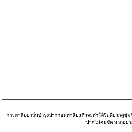
การทาลิปบาล์มบำรุงปากก่อนทาลิปสติกจะทำให้ริมฝีปากดูชุ่
ปากไม่คมชัด หากอยา