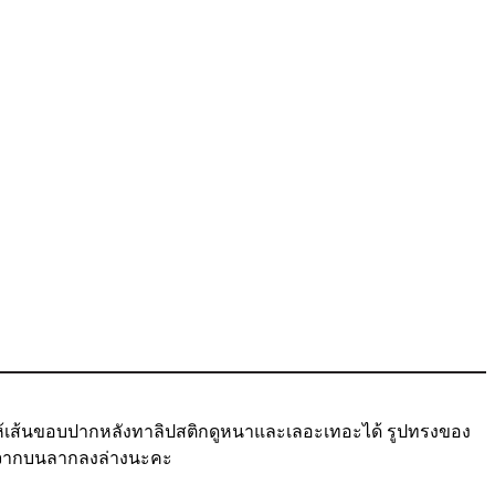
ให้เส้นขอบปากหลังทาลิปสติกดูหนาและเลอะเทอะได้ รูปทรงของ
กจากบนลากลงล่างนะคะ