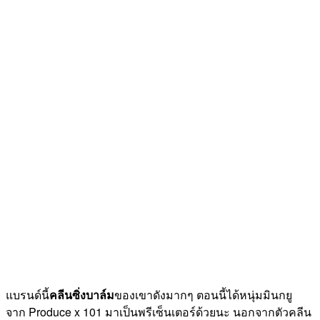
แบรนด์นี้
คลีนซิ่งบาล์ม
ของเขาดังมากๆ ตอนนี้ได้หนุ่มมินกยู
จาก Produce x 101 มาเป็นพรีเซ็นเตอร์ด้วยนะ นอกจากตัวคลีน