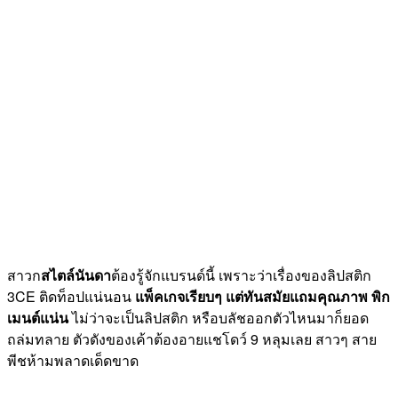
สาวก
สไตล์นันดา
ต้องรู้จักแบรนด์นี้ เพราะว่าเรื่องของลิปสติก
3CE ติดท็อปแน่นอน
แพ็คเกจเรียบๆ แต่ทันสมัยแถมคุณภาพ พิก
เมนต์แน่น
ไม่ว่าจะเป็นลิปสติก หรือบลัชออกตัวไหนมาก็ยอด
ถล่มทลาย ตัวดังของเค้าต้องอายแชโดว์ 9 หลุมเลย สาวๆ สาย
พีชห้ามพลาดเด็ดขาด