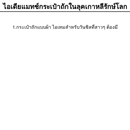
ไอเดียแมทช์กระเป๋าถักในลุคเกาหลีรักษ์โลก
1.กระเป๋าถักแบบผ้า ไอเทมสำหรับวันชิลที่สาวๆ ต้องมี