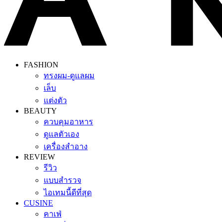
FASHION
ทรงผม-ดูแลผม
เล็บ
แต่งตัว
BEAUTY
ควบคุมอาหาร
ดูแลตัวเอง
เครื่องสำอาง
REVIEW
รีวิว
แบบสำรวจ
ไอเทมนี้ดีที่สุด
CUSINE
คาเฟ่