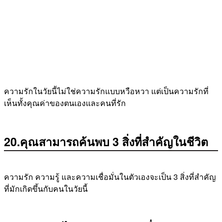
ความรักในวัยนี้ไม่ใช่ความรักแบบหวือหวา แต่เป็นความรักที่
เห็นทั้งคุณค่าของตนเองและคนที่รัก
20.คุณสามารถค้นพบ 3 สิ่งที่สำคัญในชีวิต
ความรัก ความรู้ และความเชื่อมั่นในตัวเองจะเป็น 3 สิ่งที่สำคัญ
ที่มักเกิดขึ้นกับคนในวัยนี้