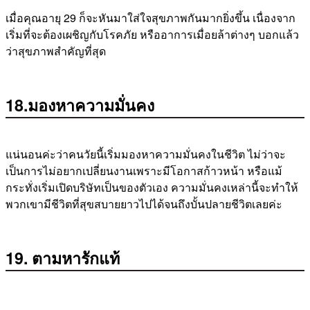
เมื่อคุณอายุ 29 ก็จะหันมาใส่ใจสุขภาพกันมากยิ่งขึ้น เนื่องจาก
เริ่มที่จะต้องเผชิญกับโรคภัย หรืออาการเมื่อยล้าต่างๆ บอกแล้ว
ว่าสุขภาพสำคัญที่สุด
18.มองหาความมั่นคง
แน่นอนค่ะว่าคนวัยนี้เริ่มมองหาความมั่นคงในชีวิต ไม่ว่าจะ
เป็นการไม่อยากเปลี่ยนงานเพราะมีโอกาสก้าวหน้า หรือแม้
กระทั่งเริ่มเปิดบริษัทเป็นของตัวเอง ความมั่นคงเหล่านี้จะทำให้
พวกเขามีชีวิตที่สุขสบายยาวไปได้จนถึงบั้นปลายชีวิตเลยค่ะ
19. ตามหารักแท้