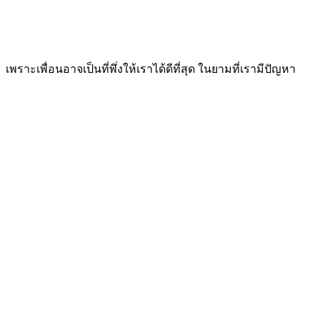
เพราะเพื่อนอาจเป็นที่พึ่งให้เราได้ดีที่สุด ในยามที่เรามีปัญหา