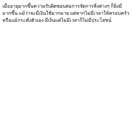
เมื่ออายุมากขึ้นความรับผิดชอบต่อการจัดการสิ่งต่างๆ ก็ยิ่งมี
มากขึ้น แม้ว่าจะมีเงินใช้มากมาย แต่หากไม่มีเวลาให้ครอบครัว
หรือแม้กระทั่งตัวเอง มีเงินแต่ไม่มีเวลาก็ไม่มีประโยชน์