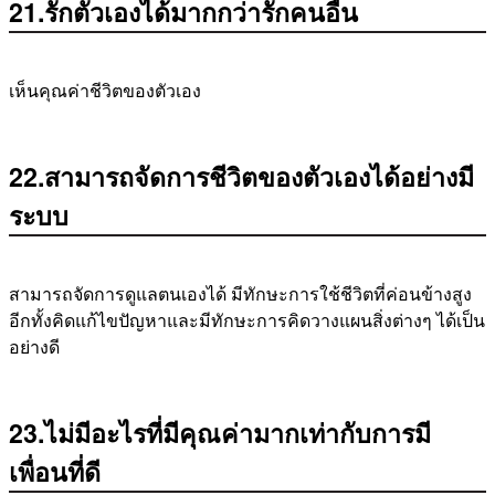
21.รักตัวเองได้มากกว่ารักคนอื่น
เห็นคุณค่าชีวิตของตัวเอง
22.สามารถจัดการชีวิตของตัวเองได้อย่างมี
ระบบ
สามารถจัดการดูแลตนเองได้ มีทักษะการใช้ชีวิตที่ค่อนข้างสูง
อีกทั้งคิดแก้ไขปัญหาและมีทักษะการคิดวางแผนสิ่งต่างๆ ได้เป็น
อย่างดี
23.ไม่มีอะไรที่มีคุณค่ามากเท่ากับการมี
เพื่อนที่ดี