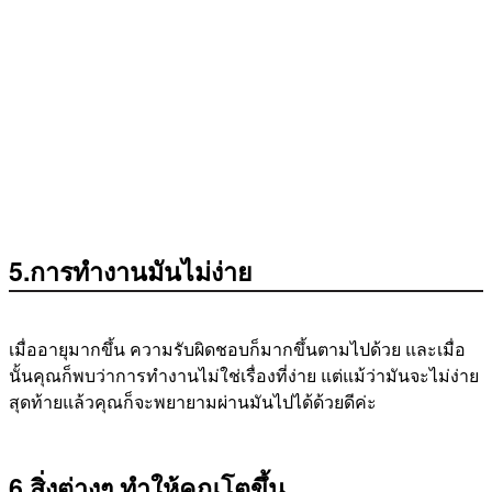
5.การทำงานมันไม่ง่าย
เมื่ออายุมากขึ้น ความรับผิดชอบก็มากขึ้นตามไปด้วย และเมื่อ
นั้นคุณก็พบว่าการทำงานไม่ใช่เรื่องที่ง่าย แต่แม้ว่ามันจะไม่ง่าย
สุดท้ายแล้วคุณก็จะพยายามผ่านมันไปได้ด้วยดีค่ะ
6.สิ่งต่างๆ ทำให้คุณโตขึ้น