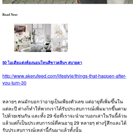
Read Next
50 ไอเดียแต่งห้องนอนโทนสีขาวคลีนๆ สบายตา
http://www.akerufeed.com/lifestyle/things-that-happen-after-
you-turn-30
หลายๆ คนมักบอกว่าอายุเป็นเพียงตัวเลข แต่อายุที่เพิ่มขึ้นใน
แต่ละปี ต่างก็ทำให้พวกเราได้รับประสบการณ์เพิ่มมากขึ้นตาม
ไปด้วยเช่นกัน และทั้ง 29 ข้อที่เราจะนำมาบอกเล่าในวันนี้ล้วน
แล้วแต่ก็เป็นประสบการณ์ที่คนอายุ 29 หลายๆ ต่างรู้สึกและได้
รับประสบการณ์เหล่านี้กันมาแล้วทั้งนั้น