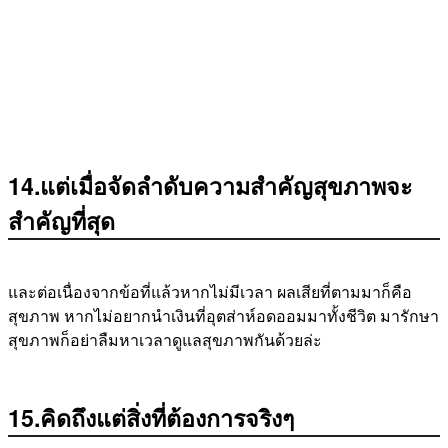
14.แต่เมื่อจัดลำดับความสำคัญสุขภาพจะ
สำคัญที่สุด
และต่อเนื่องจากข้อที่แล้วหากไม่มีเวลา ผลเสียที่ตามมาก็คือ
สุขภาพ หากไม่อยากนำเงินที่อุตส่าห์อดออมมาทั้งชีวิต มารักษา
สุขภาพก็อย่าลืมหาเวลาดูแลสุขภาพกันด้วยล่ะ
15.คิดถึงแต่สิ่งที่ต้องการจริงๆ