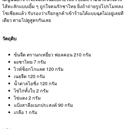
ไส้ทะลักแบบเยิ้ม ๆ ถูกใจคนรักชาไทย ยิ่งถ้าถ่ายรูปโปรโมทลง
โซเชียลแล้ว รับรองว่าเรียกลูกค้าเข้าร้านได้แบบฉุดไม่อยู่เลยที
เดียว ตามไปดูสูตรกันเลย
วัตถุดิบ
ข้นจืด ตรานกเหยี่ยว ฟอลคอน 210 กรัม
ผงชาไทย 7 กรัม
ไวท์ช็อกโกแลต 120 กรัม
เนยจืด 120 กรัม
น้ำตาลไอซิ่ง 120 กรัม
ไข่ไก่ทั้งใบ 2 กรัม
ไข่แดง 2 กรัม
แป้งสาลีอเนกประสงค์ 90 กรัม
เกลือ 1 กรัม