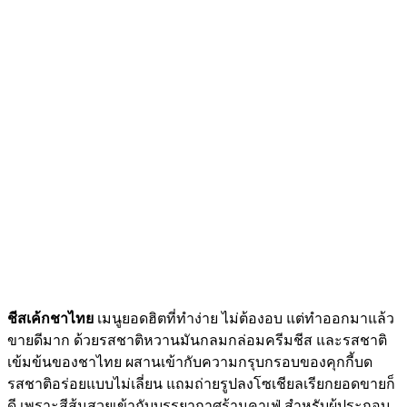
ชีสเค้กชาไทย
เมนูยอดฮิตที่ทำง่าย ไม่ต้องอบ แต่ทำออกมาแล้ว
ขายดีมาก ด้วยรสชาติหวานมันกลมกล่อมครีมชีส และรสชาติ
เข้มข้นของชาไทย ผสานเข้ากับความกรุบกรอบของคุกกี้บด
รสชาติอร่อยแบบไม่เลี่ยน แถมถ่ายรูปลงโซเชียลเรียกยอดขายก็
ดี เพราะสีส้มสวยเข้ากับบรรยากาศร้านคาเฟ่ สำหรับผู้ประกอบ