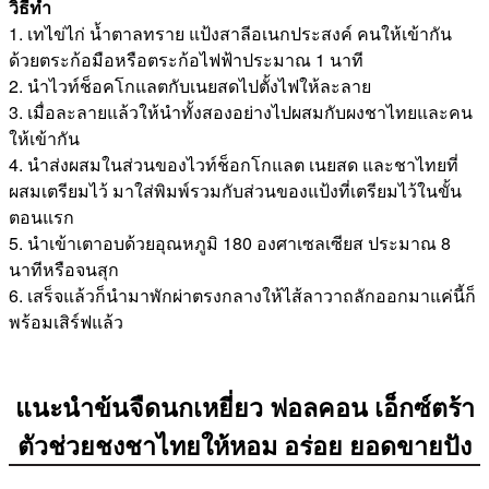
วิธีทำ
1. เทไข่ไก่ น้ำตาลทราย แป้งสาลีอเนกประสงค์ คนให้เข้ากัน
ด้วยตระก้อมือหรือตระก้อไฟฟ้าประมาณ 1 นาที
2. นำไวท์ช็อคโกแลตกับเนยสดไปตั้งไฟให้ละลาย
3. เมื่อละลายแล้วให้นำทั้งสองอย่างไปผสมกับผงชาไทยและคน
ให้เข้ากัน
4. นำส่งผสมในส่วนของไวท์ช็อกโกแลต เนยสด และชาไทยที่
ผสมเตรียมไว้ มาใส่พิมพ์รวมกับส่วนของแป้งที่เตรียมไว้ในขั้น
ตอนแรก
5. นำเข้าเตาอบด้วยอุณหภูมิ 180 องศาเซลเซียส ประมาณ 8
นาทีหรือจนสุก
6. เสร็จแล้วก็นำมาพักผ่าตรงกลางให้ไส้ลาวาถลักออกมาแค่นี้ก็
พร้อมเสิร์ฟแล้ว
แนะนำข้นจืดนกเหยี่ยว ฟอลคอน เอ็กซ์ตร้า
ตัวช่วยชงชาไทยให้หอม อร่อย ยอดขายปัง