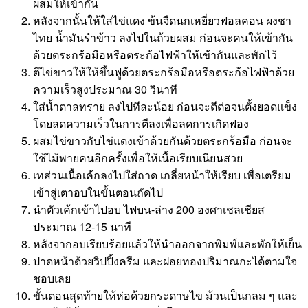
ผสมให้เข้ากัน
หลังจากนั้นให้ใส่ไข่แดง​ ข้นจืดนกเหยี่ยวฟอลคอน​ ผง​ชา
ไทย น้ำมันรำข้าว​ ลงไปในถ้วยผสม ก่อนจะคนให้เข้ากัน
ด้วยตระกร้อมือหรือตระก้อไฟฟ้าให้เข้ากัน​และพักไว้
ตีไข่ขาวให้ให้ขึ้นฟูด้วยตระกร้อมือหรือตระก้อไฟฟ้าด้วย
ความเร็วสูงประมาณ 30 วินาที
ใส่น้ำตาลทราย ลงไปทีละน้อย ก่อนจะตีต่อจนตั้งยอดแข็ง
โดยลดความเร็วในการตีลงเพื่อลดการเกิดฟอง
ผสมไข่ขาวกับไข่แดงเข้าด้วยกันด้วยตระกร้อมือ ก่อนจะ
ใช้ไม้พายคนอีกครั้งเพื่อให้เนื้อเรียบเนียนสวย
เทส่วนเนื้อเค้กลงไปใส่ถาด เกลี่ยหน้าให้เรียบ เพื่อเตรียม
เข้าสู่เตาอบในขั้นตอนถัดไป
นำตัวเค้กเข้าไปอบ ไฟบน-ล่าง 200 องศาเชลเชียส
ประมาณ 12-15 นาที
หลังจากอบเรียบร้อยแล้วให้นำออกจากพิมพ์และพักให้เย็น
ปาดหน้าด้วยวิปปิ้งครีม และฝอยทองปริมาณกะได้ตามใจ
ชอบเลย
ขั้นตอนสุดท้ายให้ห่อด้วยกระดาษไข ม้วนเป็นกลม ๆ และ