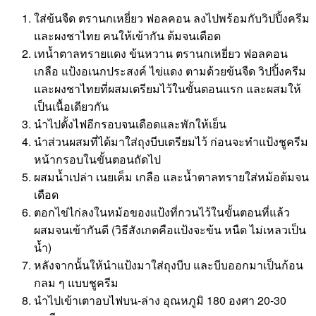
ใส่ข้นจืด ตรานกเหยี่ยว ฟอลคอน ลงไปพร้อมกับวิปปิ้งครีม
และผงชาไทย คนให้เข้ากัน ต้มจนเดือด
เทน้ำตาลทรายแดง ข้นหวาน ตรานกเหยี่ยว ฟอลคอน
เกลือ แป้งอเนกประสงค์ ไข่แดง ตามด้วยข้นจืด วิปปิ้งครีม
และผงชาไทยที่ผสมเตรียมไว้ในขั้นตอนแรก และผสมให้
เป็นเนื้อเดียวกัน
นำไปตั้งไฟอีกรอบจนเดือดและพักให้เย็น
นำส่วนผสมที่ได้มาใส่ถุงบีบเตรียมไว้ ก่อนจะทำแป้งชูครีม
หน้ากรอบในขั้นตอนถัดไป
ผสมน้ำเปล่า เนยเค็ม เกลือ และน้ำตาลทรายใส่หม้อต้มจน
เดือด
ตอกไข่ไก่ลงในหม้อของแป้งที่กวนไว้ในขั้นตอนที่แล้ว
ผสมจนเข้ากันดี (วิธีสังเกตคือแป้งจะข้น หนืด ไม่เหลวเป็น
น้ำ)
หลังจากนั้นให้นำแป้งมาใส่ถุงบีบ และบีบออกมาเป็นก้อน
กลม ๆ แบบชูครีม
นำไปเข้าเตาอบไฟบน-ล่าง อุณหภูมิ 180 องศา 20-30