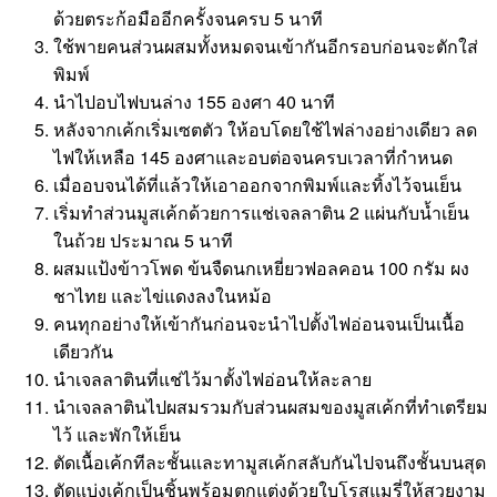
ด้วยตระก้อมืออีกครั้งจนครบ 5 นาที
ใช้พายคนส่วนผสมทั้งหมดจนเข้ากันอีกรอบก่อนจะตักใส่
พิมพ์
นำไปอบไฟบนล่าง 155 องศา 40 นาที
หลังจากเค้กเริ่มเซตตัว ให้อบโดยใช้ไฟล่างอย่างเดียว ลด
ไฟให้เหลือ 145 องศาและอบต่อจนครบเวลาที่กำหนด
เมื่ออบจนได้ที่แล้วให้เอาออกจากพิมพ์และทิ้งไว้จนเย็น
เริ่มทำส่วนมูสเค้กด้วยการแช่เจลลาติน 2 แผ่นกับน้ำเย็น
ในถ้วย ประมาณ 5 นาที
ผสมแป้งข้าวโพด ข้นจืดนกเหยี่ยวฟอลคอน 100 กรัม ผง
ชาไทย และไข่แดงลงในหม้อ
คนทุกอย่างให้เข้ากันก่อนจะนำไปตั้งไฟอ่อนจนเป็นเนื้อ
เดียวกัน
นำเจลลาตินที่แช่ไว้มาตั้งไฟอ่อนให้ละลาย
นำเจลลาตินไปผสมรวมกับส่วนผสมของมูสเค้กที่ทำเตรียม
ไว้ และพักให้เย็น
ตัดเนื้อเค้กทีละชั้นและทามูสเค้กสลับกันไปจนถึงชั้นบนสุด
ตัดแบ่งเค้กเป็นชิ้นพร้อมตกแต่งด้วยใบโรสแมรี่ให้สวยงาม