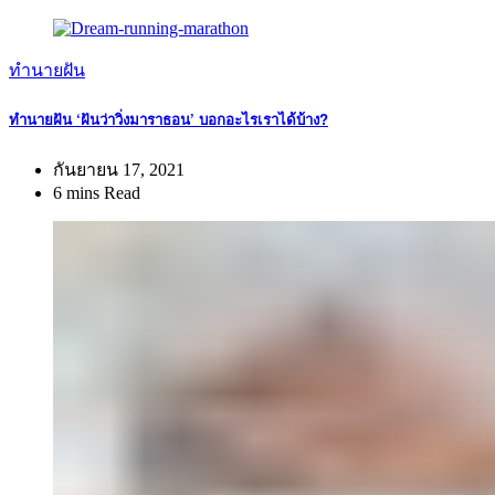
ทำนายฝัน
ทำนายฝัน ‘ฝันว่าวิ่งมาราธอน’ บอกอะไรเราได้บ้าง?
กันยายน 17, 2021
6 mins Read