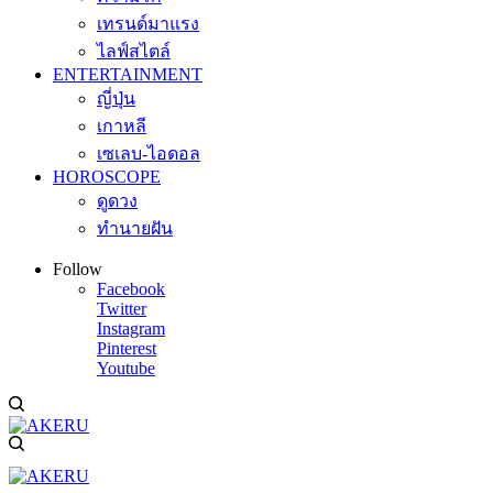
เทรนด์มาแรง
ไลฟ์สไตล์
ENTERTAINMENT
ญี่ปุ่น
เกาหลี
เซเลบ-ไอดอล
HOROSCOPE
ดูดวง
ทำนายฝัน
Follow
Facebook
Twitter
Instagram
Pinterest
Youtube