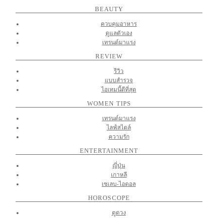
BEAUTY
ควบคุมอาหาร
ดูแลตัวเอง
เทรนด์มาแรง
REVIEW
รีวิว
แบบสำรวจ
ไอเทมนี้ดีที่สุด
WOMEN TIPS
เทรนด์มาแรง
ไลฟ์สไตล์
ความรัก
ENTERTAINMENT
ญี่ปุ่น
เกาหลี
เซเลบ-ไอดอล
HOROSCOPE
ดูดวง