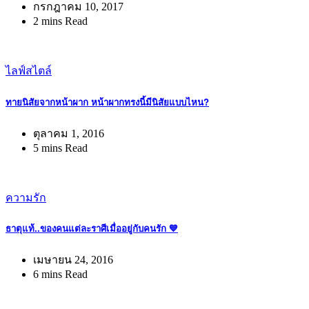
กรกฎาคม 10, 2017
2 mins Read
ไลฟ์สไตล์
ทายนิสัยจากหน้าผาก หน้าผากทรงนี้มีนิสัยแบบไหน?
ตุลาคม 1, 2016
5 mins Read
ความรัก
ธาตุแท้..ของคนแต่ละราศีเมื่ออยู่กับคนรัก 💙
เมษายน 24, 2016
6 mins Read