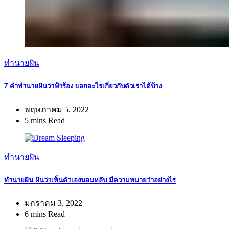
ทำนายฝัน
7 คำทำนายฝันว่าฟ้าร้อง บอกอะไรเกี่ยวกับตัวเราได้บ้าง
พฤษภาคม 5, 2022
5 mins Read
ทำนายฝัน
ทำนายฝัน ฝันว่าเห็นตัวเองนอนหลับ มีความหมายว่าอย่างไร
มกราคม 3, 2022
6 mins Read