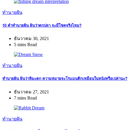
ทำนายฝัน
10 คำทำนายฝัน ฝันว่าตกปลา จะมีโชคจริงไหม?
ธันวาคม 30, 2021
5 mins Read
ทำนายฝัน
ทำนายฝัน ฝันว่าหิมะตก ความหมายจะโรแมนติกเหมือนในหนังหรือเปล่านะ?
ธันวาคม 27, 2021
7 mins Read
ทำนายฝัน