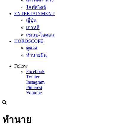
ไลฟ์สไตล์
ENTERTAINMENT
ญี่ปุ่น
เกาหลี
เซเลบ-ไอดอล
HOROSCOPE
ดูดวง
ทำนายฝัน
Follow
Facebook
Twitter
Instagram
Pinterest
Youtube
ทำนาย