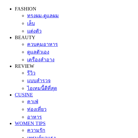
FASHION
ทรงผม-ดูแลผม
เล็บ
แต่งตัว
BEAUTY
ควบคุมอาหาร
ดูแลตัวเอง
เครื่องสำอาง
REVIEW
รีวิว
แบบสำรวจ
ไอเทมนี้ดีที่สุด
CUSINE
คาเฟ่
ท่องเที่ยว
อาหาร
WOMEN TIPS
ความรัก
เทรนด์มาแรง