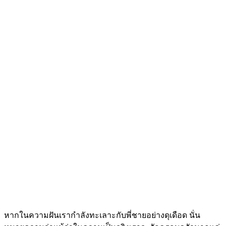
หากในความฝันเรากำลังทะเลาะกับพี่ชายอย่างดุเดือด นั่น