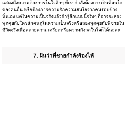
แสดงถึงความต้องการในใจลึกๆ ที่เรากำลังต้องการเป็นที่สนใจ
ของคนอื่น หรือต้องการความรักความสนใจจากคนรอบข้าง
นั่นเอง แต่ในความเป็นจริงแล้วถ้ารู้สึกแบบนี้จริงๆ ก็อาจจะลอง
พูดคุยกับใครสักคนดูในความเป็นจริงหรือลองพูดคุยกับพี่ชายใน
ชีวิตจริงเพื่อคลายความเครียดหรือความกังวลในใจก็ได้นะคะ
7. ฝันว่าพี่ชายกำลังร้องไห้