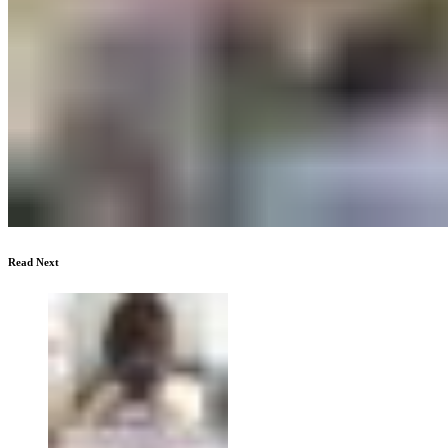
Read Next