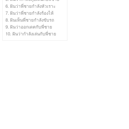
6. ฝันว่าพี่ชายกำลังหัวเราะ
7. ฝันว่าพี่ชายกำลังร้องไห้
8. ฝันเห็นพี่ชายกำลังขับรถ
9. ฝันว่าออกเดตกับพี่ชาย
10. ฝันว่ากำลังเล่นกับพี่ชาย