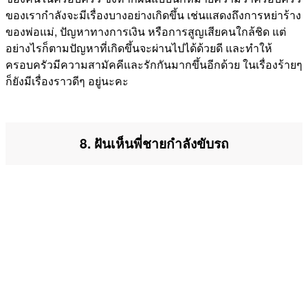
ของเรากำลังจะมีเรื่องบางอย่างเกิดขึ้น เช่นแสดงถึงการหย่าร้าง
ของพ่อแม่, ปัญหาทางการเงิน หรือการสูญเสียคนใกล้ชิด แต่
อย่างไรก็ตามปัญหาที่เกิดขึ้นจะผ่านไปได้ด้วยดี และทำให้
ครอบครัวมีความสามัคคีและรักกันมากขึ้นอีกด้วย ในเรื่องร้ายๆ
ก็ยังมีเรื่องราวดีๆ อยู่นะคะ
8. ฝันเห็นพี่ชายกำลังขับรถ