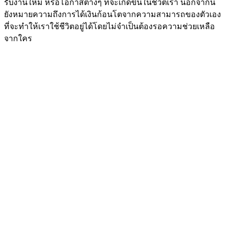
รับงานใหม่ หรือโอกาสต่างๆ ที่จะเกิดขึ้นในชีวิตเรา นอกจากนี้
ยังหมายความถึงการได้เงินก้อนโตจากความสามารถของตัวเอง
ที่จะทำให้เราใช้ชีวิตอยู่ได้โดยไม่จำเป็นต้องรอความช่วยเหลือ
จากใคร