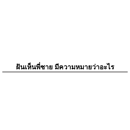
ฝันเห็นพี่ชาย มีความหมายว่าอะไร