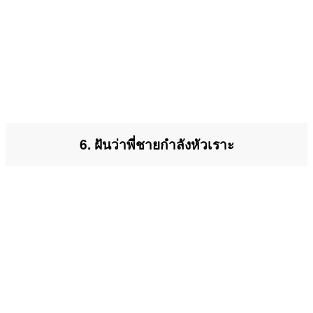
6. ฝันว่าพี่ชายกำลังหัวเราะ