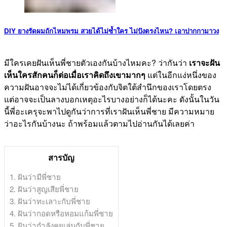
DIY ยางรัดผมถักไหมพรม สวยได้ไม่ซ้ำใคร ไม่ปังตรงไหน? เอาปากกามาวง
มีใครเคยฝันเห็นพี่ชายตัวเองกันบ้างไหมคะ? ว่ากันว่า
เราจะฝัน
เห็นใครสักคนก็ต่อเมื่อเราคิดถึงเขามากๆ
แต่ในอีกแง่หนึ่งของ
ความฝันอาจจะไม่ได้เกี่ยวข้องกับจิตใต้สำนึกของเราโดยตรง
แต่อาจจะเป็นลางบอกเหตุอะไรบางอย่างก็ได้นะคะ ดังนั้นในวัน
นี้พี่อะเครุจะพาไปดูกันว่าการที่เราฝันเห็นพี่ชาย มีความหมาย
ว่าอะไรกันบ้างนะ ถ้าพร้อมแล้วตามไปอ่านกันได้เลยค่า
สารบัญ
1. ฝันว่ามีพี่ชาย
2. ฝันว่าสูญเสียพี่ชาย
3. ฝันว่าทะเลาะกับพี่ชาย
4. ฝันว่ากอดหรือหอมแก้มพี่ชาย
5. ฝันว่ากำลังคุยเล่นกับพี่ชาย