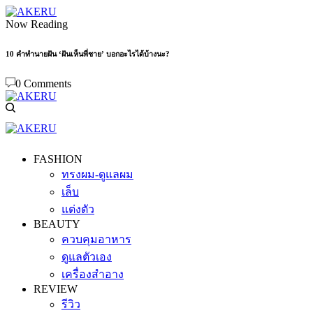
Now Reading
10 คำทำนายฝัน ‘ฝันเห็นพี่ชาย’ บอกอะไรได้บ้างนะ?
0 Comments
FASHION
ทรงผม-ดูแลผม
เล็บ
แต่งตัว
BEAUTY
ควบคุมอาหาร
ดูแลตัวเอง
เครื่องสำอาง
REVIEW
รีวิว