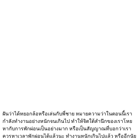
ฝันว่าได้หยอกล้อหรือเล่นกับพี่ชาย หมายความว่าในตอนนี้เรา
กำลังทำงานอย่างหนักจนเกินไป ทำให้จิตใต้สำนึกของเราโหย
หากับการพักผ่อนเป็นอย่างมาก หรือเป็นสัญญาณที่บอกว่าเรา
ควรหาเวลาพักผ่อนได้แล้วนะ ทำงานหนักเกินไปแล้ว หรืออีกนัย