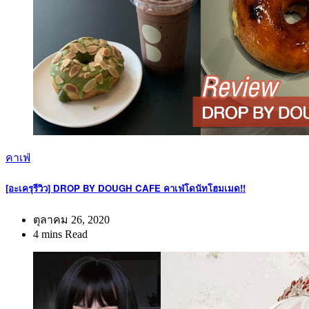
คาเฟ่
[อะเครุรีวิว] DROP BY DOUGH CAFE คาเฟ่โดนัทโฮมเมด!!
ตุลาคม 26, 2020
4 mins Read