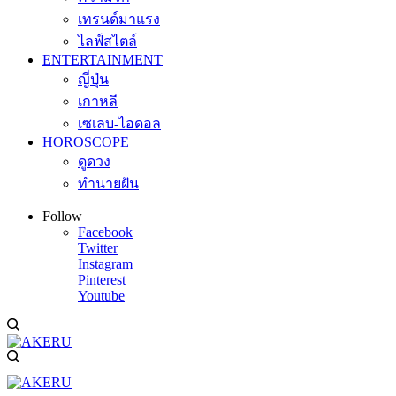
เทรนด์มาแรง
ไลฟ์สไตล์
ENTERTAINMENT
ญี่ปุ่น
เกาหลี
เซเลบ-ไอดอล
HOROSCOPE
ดูดวง
ทำนายฝัน
Follow
Facebook
Twitter
Instagram
Pinterest
Youtube