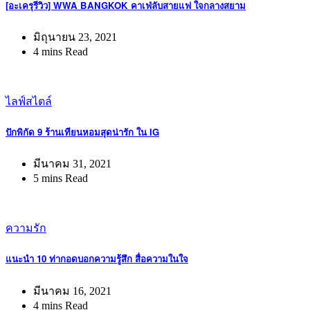
[อะเครุรีวิว] WWA BANGKOK คาเฟ่ลับสายแฟ ใจกลางสยาม
มิถุนายน 23, 2021
4 mins Read
ไลฟ์สไตล์
ปักพิกัด 9 ร้านเทียนหอมสุดน่ารัก ใน IG
มีนาคม 31, 2021
5 mins Read
ความรัก
แนะนำ 10 ท่ากอดบอกความรู้สึก สื่อความในใจ
มีนาคม 16, 2021
4 mins Read