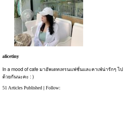
alicetiny
In a mood of cafe มาอัพเดทเทรนแฟชั่นและคาเฟ่น่ารักๆ ไป
ด้วยกันนะคะ : )
51 Articles Published
|
Follow: