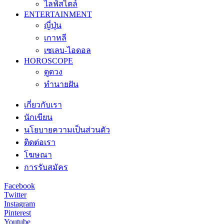
ไลฟ์สไตล์
ENTERTAINMENT
ญี่ปุ่น
เกาหลี
เซเลบ-ไอดอล
HOROSCOPE
ดูดวง
ทำนายฝัน
เกี่ยวกับเรา
นักเขียน
นโยบายความเป็นส่วนตัว
ติดต่อเรา
โฆษณา
การรับสมัคร
Facebook
Twitter
Instagram
Pinterest
Youtube