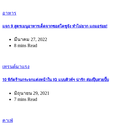
อาหาร
แจก 9 สูตรเมนูอาหารเด็ดจากซอสโคชูจัง ทำไม่ยาก แถมอร่อย!
มีนาคม 27, 2022
8 mins Read
เทรนด์มาแรง
10 พิกัดร้านกระจกแต่งหน้าใน IG แบบคิวท์ๆ น่ารัก ส่องปุ๊บสวยปั๊บ
มิถุนายน 29, 2021
7 mins Read
คาเฟ่