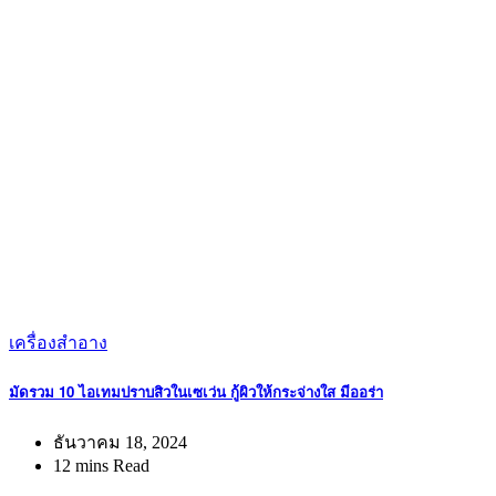
เครื่องสำอาง
มัดรวม 10 ไอเทมปราบสิวในเซเว่น กู้ผิวให้กระจ่างใส มีออร่า
ธันวาคม 18, 2024
12 mins Read