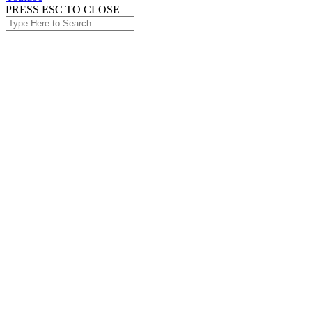
PRESS ESC TO CLOSE