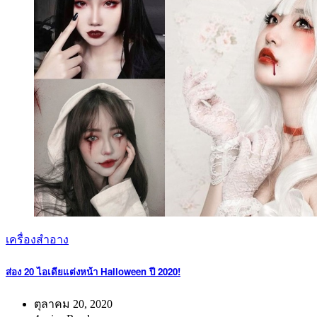
เครื่องสำอาง
ส่อง 20 ไอเดียแต่งหน้า Halloween ปี 2020!
ตุลาคม 20, 2020