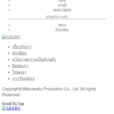
เกาหลี
เซเลบ-ไอดอล
HOROSCOPE
ดูดวง
ทำนายฝัน
เกี่ยวกับเรา
นักเขียน
นโยบายความเป็นส่วนตัว
ติดต่อเรา
โฆษณา
การรับสมัคร
Copyright©Wakuwaku Production Co., Ltd. All rights
Reserved.
Scroll To Top