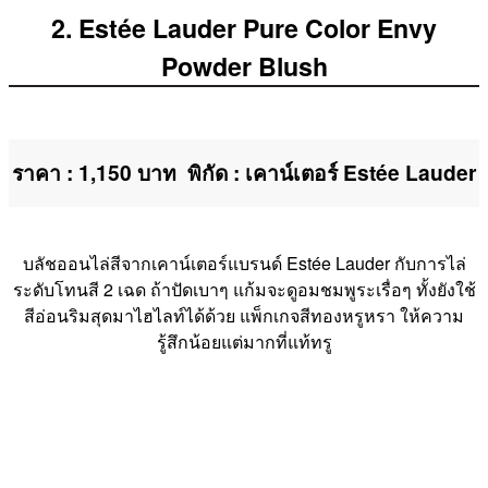
2. Estée Lauder Pure Color Envy
Powder Blush
ราคา : 1,150 บาท พิกัด : เคาน์เตอร์ Estée Lauder
บลัชออนไล่สีจากเคาน์เตอร์แบรนด์ Estée Lauder กับการไล่
ระดับโทนสี 2 เฉด ถ้าปัดเบาๆ แก้มจะดูอมชมพูระเรื่อๆ ทั้งยังใช้
สีอ่อนริมสุดมาไฮไลท์ได้ด้วย แพ็กเกจสีทองหรูหรา ให้ความ
รู้สึกน้อยแต่มากที่แท้ทรู