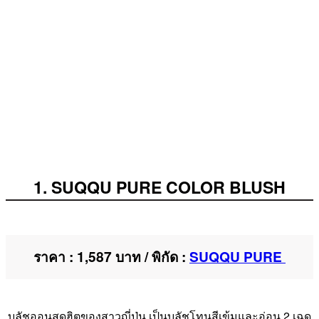
1. SUQQU PURE COLOR BLUSH
ราคา : 1,587 บาท / พิกัด :
SUQQU PURE
บลัชออนสุดฮิตของสาวญี่ปุ่น เป็นบลัชโทนสีเข้มและอ่อน 2 เฉด