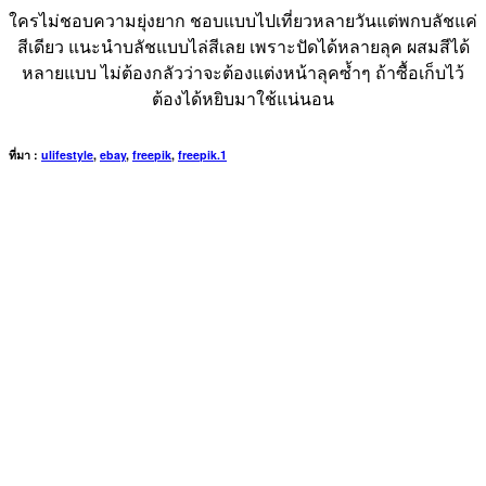
ใครไม่ชอบความยุ่งยาก ชอบแบบไปเที่ยวหลายวันแต่พกบลัชแค่
สีเดียว แนะนำบลัชแบบไล่สีเลย เพราะปัดได้หลายลุค ผสมสีได้
หลายแบบ ไม่ต้องกลัวว่าจะต้องแต่งหน้าลุคซ้ำๆ ถ้าซื้อเก็บไว้
ต้องได้หยิบมาใช้แน่นอน
ที่มา :
ulifestyle
,
ebay
,
freepik
,
freepik.1