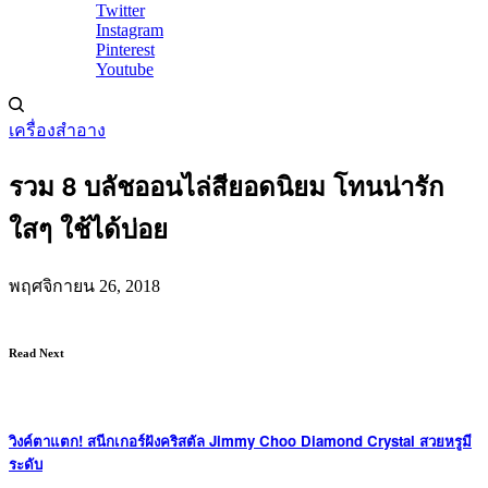
Twitter
Instagram
Pinterest
Youtube
เครื่องสำอาง
รวม 8 บลัชออนไล่สียอดนิยม โทนน่ารัก
ใสๆ ใช้ได้บ่อย
พฤศจิกายน 26, 2018
Read Next
วิงค์ตาแตก! สนีกเกอร์ฝังคริสตัล Jimmy Choo Diamond Crystal สวยหรูมี
ระดับ