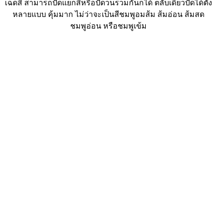
เฉดสี สามารถปัดแยกสีหรือปัดวนรวมกันก็ได้ ตลับเดียวปัดได้ตั้ง
หลายแบบ คุ้มมาก ไม่ว่าจะเป็นสีชมพูอมส้ม ส้มอ่อน ส้มสด
ชมพูอ่อน หรือชมพูเข้ม