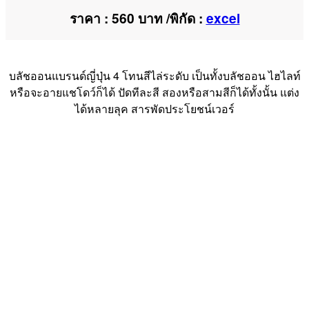
ราคา : 560 บาท /พิกัด :
excel
บลัชออนแบรนด์ญี่ปุ่น 4 โทนสีไล่ระดับ เป็นทั้งบลัชออน ไฮไลท์
หรือจะอายแชโดว์ก็ได้ ปัดทีละสี สองหรือสามสีก็ได้ทั้งนั้น แต่ง
ได้หลายลุค สารพัดประโยชน์เวอร์