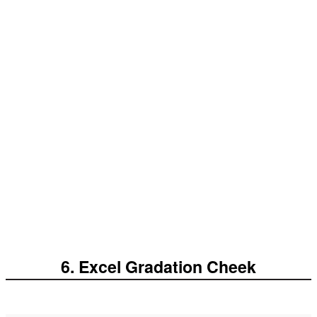
6. Excel Gradation Cheek