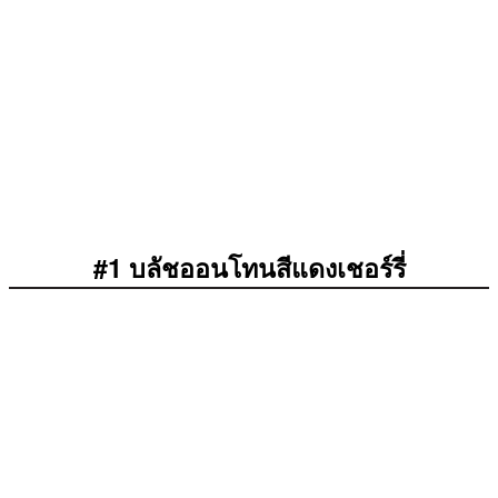
#1 บลัชออนโทนสีแดงเชอร์รี่