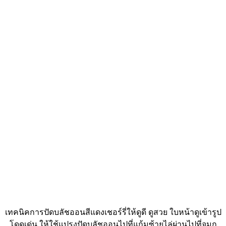
เทคนิคการปัดบลัชออนสีแดงเชอร์รี่ให้ดูดี ดูสวย ใบหน้าดูเข้ารูป
โดดเด่น ให้ใช้แปรงปัดบลัชออนไปที่แก้มซ้ายไล่ผ่านไปที่จมูก