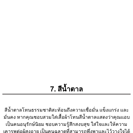
7. สีน้ำตาล
สีน้ำตาลโทนธรรมชาติสะท้อนถึงความเชื่อมั่น แข็งแกร่ง และ
มั่นคง หากคุณชอบสวมใส่เสื้อผ้าโทนสีน้ำตาลแสดงว่าคุณแอบ
เป็นคนอนุรักษ์นิยม ชอบความรู้สึกสงบสุข ใส่ใจและให้ความ
เคารพต่อผู้สูงอายุ เป็นคนฉลาดที่สามารถพึ่งพาและไว้วางใจได้