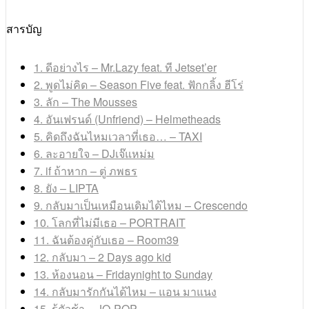
สารบัญ
1. ดีอย่างไร – Mr.Lazy feat. ที Jetset’er
2. พูดไม่คิด – Season Five feat. ฟักกลิ้ง ฮีโร่
3. ลัก – The Mousses
4. อันเฟรนด์ (Unfriend) – Helmetheads
5. คิดถึงฉันไหมเวลาที่เธอ… – TAXI
6. ละอายใจ – DJเจ๊แหม่ม
7. if ถ้าหาก – ตู่ ภพธร
8. ยัง – LIPTA
9. กลับมาเป็นเหมือนเดิมได้ไหม – Crescendo
10. โลกที่ไม่มีเธอ – PORTRAIT
11. ฉันต้องคู่กับเธอ – Room39
12. กลับมา – 2 Days ago kid
13. ห้องนอน – Fridaynight to Sunday
14. กลับมารักกันได้ไหม – แอน มาแนง
15. รู้ตัวช้า – JO-POP