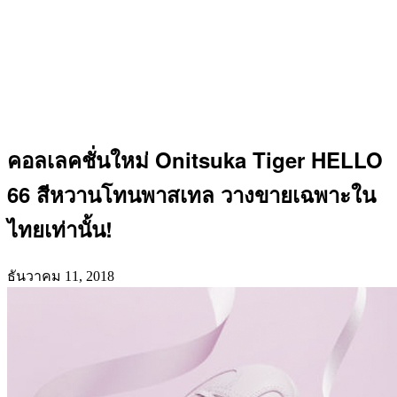
คอลเลคชั่นใหม่ Onitsuka Tiger HELLO
66 สีหวานโทนพาสเทล วางขายเฉพาะใน
ไทยเท่านั้น!
ธันวาคม 11, 2018