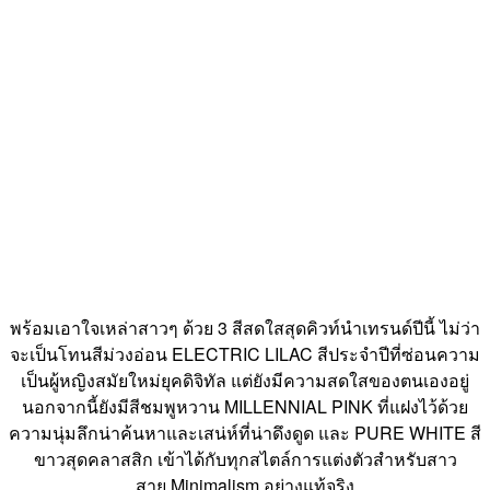
พร้อมเอาใจเหล่าสาวๆ ด้วย 3 สีสดใสสุดคิวท์นำเทรนด์ปีนี้ ไม่ว่า
จะเป็นโทนสีม่วงอ่อน ELECTRIC LILAC สีประจำปีที่ซ่อนความ
เป็นผู้หญิงสมัยใหม่ยุคดิจิทัล แต่ยังมีความสดใสของตนเองอยู่
นอกจากนี้ยังมีสีชมพูหวาน MILLENNIAL PINK ที่แฝงไว้ด้วย
ความนุ่มลึกน่าค้นหาและเสน่ห์ที่น่าดึงดูด และ PURE WHITE สี
ขาวสุดคลาสสิก เข้าได้กับทุกสไตล์การแต่งตัวสำหรับสาว
สาย Minimalism อย่างแท้จริง