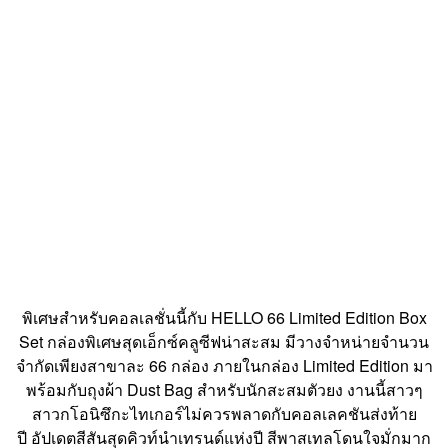
พิเศษสำหรับคอลเลชั่นนี้กับ HELLO 66 Limited Edition Box
Set กล่องพิเศษสุดเอ็กซ์คลูซีฟน่าสะสม มีวางจำหน่ายจำนวน
จำกัดเพียงสาขาละ 66 กล่อง ภายในกล่อง Limited Edition มา
พร้อมกับถุงผ้า Dust Bag สำหรับนักสะสมตัวยง งานนี้สาวๆ
สาวกโอนิซึกะไทเกอร์ไม่ควรพลาดกับคอลเลคชันส่งท้าย
ปี อัปเดตสีสันสุดคิวท์นำเทรนด์แห่งปี สีพาสเทลโดนใจมั่กมาก