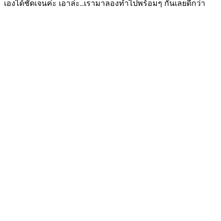
เองได้ชัดเจนค่ะ เอาล่ะ..เรามาลองทำไปพร้อมๆ กันเลยดีกว่า