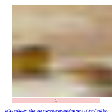
1
นัตโตะ ยี่ห้อไหนดี? เคล็ดลับดูแลสุขภาพของคนทำงานยุคใหม่ กินง่าย แต่ได้ประโยชน์เต็มๆ