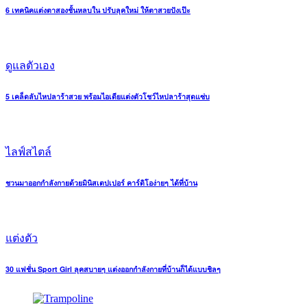
6 เทคนิคแต่งตาสองชั้นหลบใน ปรับลุคใหม่ ให้ตาสวยปังเป๊ะ
ดูแลตัวเอง
5 เคล็ดลับไหปลาร้าสวย พร้อมไอเดียแต่งตัวโชว์ไหปลาร้าสุดแซ่บ
ไลฟ์สไตล์
ชวนมาออกกำลังกายด้วยมินิสเตปเปอร์ คาร์ดิโอง่ายๆ ได้ที่บ้าน
แต่งตัว
30 แฟชั่น Sport Girl ลุคสบายๆ แต่งออกกำลังกายที่บ้านก็ได้แบบชิลๆ