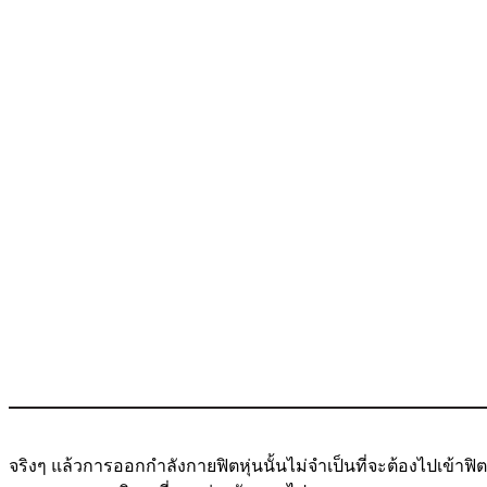
จริงๆ แล้วการออกกำลังกายฟิตหุ่นนั้นไม่จำเป็นที่จะต้องไปเข้า