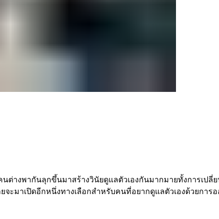
่างพากันลุกขึ้นมาสร้างวินัยดูแลตัวเองกันมากมายทั้งการเปลี่
เราเลยจะมาเปิดอีกหนึ่งทางเลือกสำหรับคนที่อยากดูแลตัวเองด้วยกา