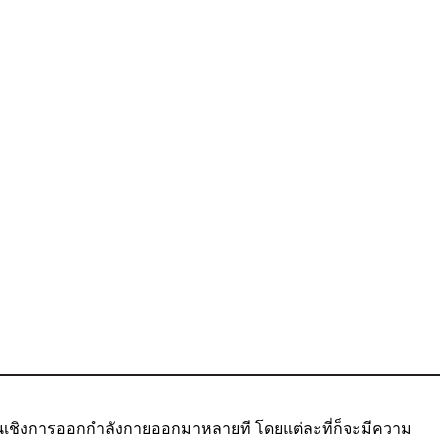
งๆ ในเชิงการออกกำลังกายออกมาหลายที โดยแต่ละที่ก็จะมีความ