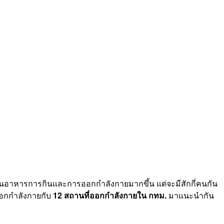
ยนอาหารการกินและการออกกำลังกายมากขึ้น แต่จะมีสักกี่คนกัน
รออกกำลังกายกับ
12 สถานที่ออกกำลังกายใน กทม.
มาแนะนำกัน