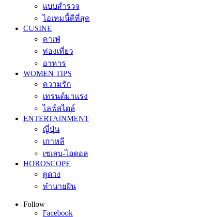
แบบสำรวจ
ไอเทมนี้ดีที่สุด
CUSINE
คาเฟ่
ท่องเที่ยว
อาหาร
WOMEN TIPS
ความรัก
เทรนด์มาแรง
ไลฟ์สไตล์
ENTERTAINMENT
ญี่ปุ่น
เกาหลี
เซเลบ-ไอดอล
HOROSCOPE
ดูดวง
ทำนายฝัน
Follow
Facebook