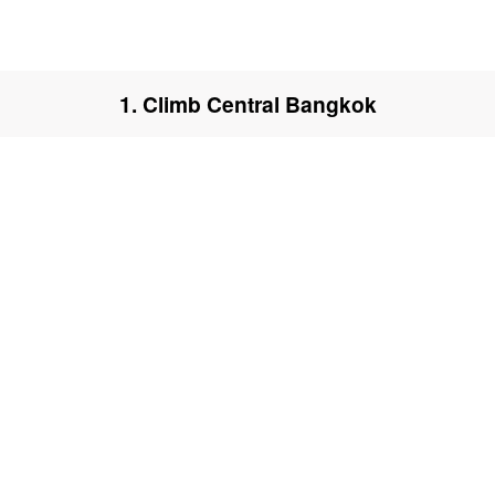
1. Climb Central Bangkok