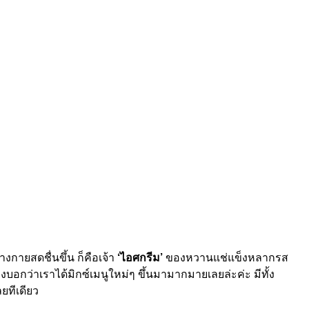
ายสดชื่นขึ้น ก็คือเจ้า
‘ไอศกรีม’
ของหวานแช่แข็งหลากรส
องบอกว่าเราได้มิกซ์เมนูใหม่ๆ ขึ้นมามากมายเลยล่ะค่ะ มีทั้ง
ยทีเดียว