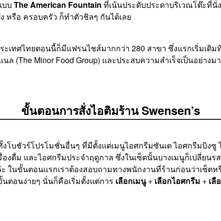
ดแบบ
The American Fountain
ที่เน้นประดับประดาบริเวณโต๊ะที่น
ฝูง หรือ ครอบครัว ก็ทำตัวชิลๆ กันได้เลย
ะเทศไทยตอนนี้ก็มีแฟรนไชส์มากกว่า 280 สาขา ซึ่งแรกเริ่มเดิมท
ร์เนชั่นแนล (The Minor Food Group) และประสบความสำเร็จเป็นอย่า
ขั้นตอนการสั่งไอติมร้าน Swensen’s
งโบชัวร์โปรโมชั่นอื่นๆ ที่มีตั้งแต่เมนูไอศกรีมซันเด ไอศกรีมบิงซู 
เครื่องดื่ม และไอศกรีมประจำฤดูกาล ซึ่งในเซ็ตนั้นบางเมนูก็เปลี่ย
ด้ค่ะ ในขั้นตอนแรกเราต้องสอบถามทางพนักงานที่ร้านก่อนว่าเซ็ตหรือเ
ตอนง่ายๆ นั่นก็คือเริ่มตั้งแต่การ
เลือกเมนู
+
เลือกไอศกรีม
+
เลื