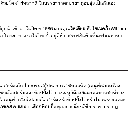
ั่งด้วยโคมไฟหลากสี ในบรรยากาศสบายๆ ดูอบอุ่นเป็นกันเอง
ีถูกนำเข้ามาในปีค.ศ.1986 ผ่านคุณ
วิลเลียม อี. ไฮเนคกี้
(William
งมาก โดยสาขาแรกในไทยตั้งอยู่ที่ห้างสรรพสินค้าเซ็นทรัลพลาซา
ไอศกรีมเค้ก ไอศกรีมสกู๊ปหลากรส ซันเดเซ็ต (เมนูที่เพิ่มเครื่อง
นรสชาติไอศกรีมและท็อปปิ้งได้ บางเมนูก็ต้องยึดตามแบบฉบับที่ทาง
มนูที่จะสั่งนี้เปลี่ยนไอศกรีมหรือท็อปปิ้งได้หรือไม่ เพราะแต่ละ
อกซอส & แยม
+ เลือกท็อปปิ้ง
ทุกอย่างนี้จะมีชื่อ-ราคาปรากฎ