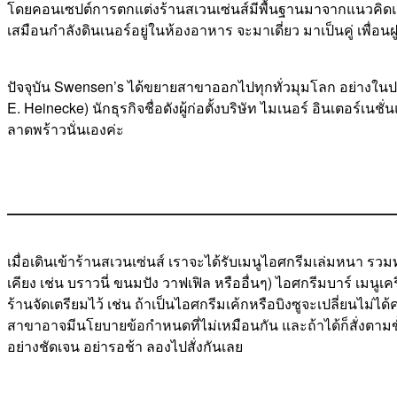
โดยคอนเซปต์การตกแต่งร้านสเวนเซ่นส์มีพื้นฐานมาจากแนวคิ
เสมือนกำลังดินเนอร์อยู่ในห้องอาหาร จะมาเดี่ยว มาเป็นคู่ เพื่อน
ปัจจุบัน Swensen’s ได้ขยายสาขาออกไปทุกทั่วมุมโลก อย่างในปร
E. Heinecke) นักธุรกิจชื่อดังผู้ก่อตั้งบริษัท ไมเนอร์ อินเตอ
ลาดพร้าวนั่นเองค่ะ
เมื่อเดินเข้าร้านสเวนเซ่นส์ เราจะได้รับเมนูไอศกรีมเล่มหนา รวมทั้
เคียง เช่น บราวนี่ ขนมปัง วาฟเฟิล หรืออื่นๆ) ไอศกรีมบาร์ เมนู
ร้านจัดเตรียมไว้ เช่น ถ้าเป็นไอศกรีมเค้กหรือบิงซูจะเปลี่ยนไม่ไ
สาขาอาจมีนโยบายข้อกำหนดที่ไม่เหมือนกัน และถ้าได้ก็สั่งตามขั้น
อย่างชัดเจน อย่ารอช้า ลองไปสั่งกันเลย