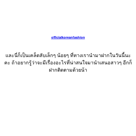
officialkoreanfashion
และนี่ก็เป็นเคล็ดลับเล็กๆ น้อยๆ ที่ทางเรานำมาฝากในวันนี้นะ
คะ ถ้าอยากรู้ว่าจะมีเรื่องอะไรที่น่าสนใจมานำเสนอสาวๆ อีกก็
ฝากติดตามด้วยน้า