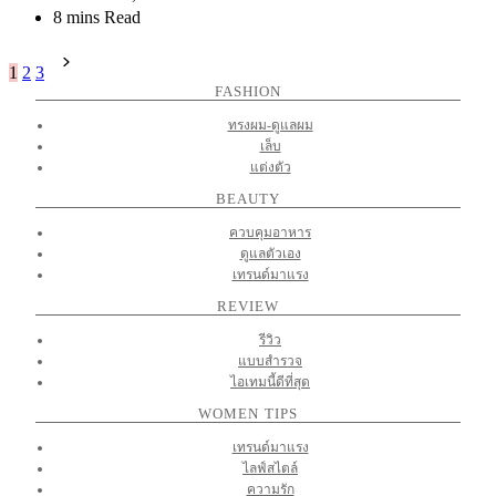
8 mins Read
Posts
1
2
3
pagination
FASHION
ทรงผม-ดูแลผม
เล็บ
แต่งตัว
BEAUTY
ควบคุมอาหาร
ดูแลตัวเอง
เทรนด์มาแรง
REVIEW
รีวิว
แบบสำรวจ
ไอเทมนี้ดีที่สุด
WOMEN TIPS
เทรนด์มาแรง
ไลฟ์สไตล์
ความรัก